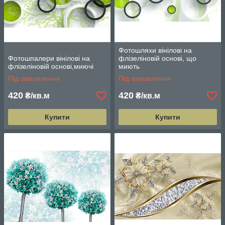
Фотошляхи вінілові на
Фотошпалери вінілові на
флізеліновій основі, що
флізеліновій основі,миючі
миють
Під замовлення
Під замовлення
420
420
₴/кв.м
₴/кв.м
Купити
Купити