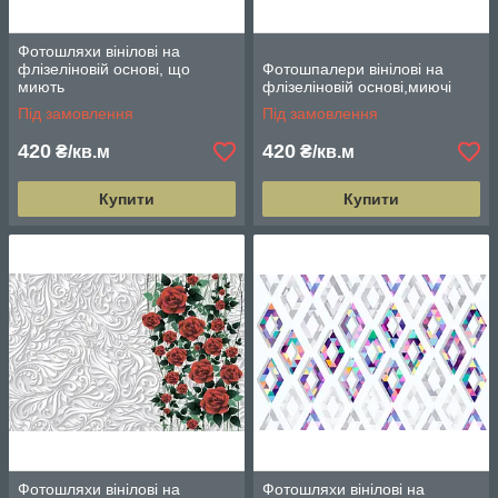
Фотошляхи вінілові на
флізеліновій основі, що
Фотошпалери вінілові на
миють
флізеліновій основі,миючі
Під замовлення
Під замовлення
420
420
₴/кв.м
₴/кв.м
Купити
Купити
Фотошляхи вінілові на
Фотошляхи вінілові на