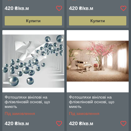
420
420
₴/кв.м
₴/кв.м
Купити
Купити
Фотошляхи вінілові на
Фотошляхи вінілові на
флізеліновій основі, що
флізеліновій основі, що
миють
миють
Під замовлення
Під замовлення
420
420
₴/кв.м
₴/кв.м