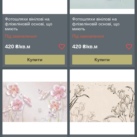
Фотошляхи вінілові на
Фотошляхи вінілові на
флізеліновій основі, що
флізеліновій основі, що
миють
миють
Під замовлення
Під замовлення
420
420
₴/кв.м
₴/кв.м
Купити
Купити