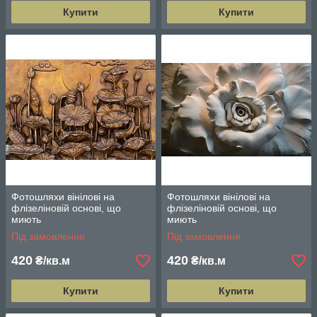
Купити
Купити
Фотошляхи вінілові на
Фотошляхи вінілові на
флізеліновій основі, що
флізеліновій основі, що
миють
миють
Під замовлення
Під замовлення
420
420
₴/кв.м
₴/кв.м
Купити
Купити