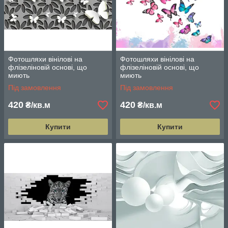
Фотошляхи вінілові на
Фотошляхи вінілові на
флізеліновій основі, що
флізеліновій основі, що
миють
миють
Під замовлення
Під замовлення
420
420
₴/кв.м
₴/кв.м
Купити
Купити