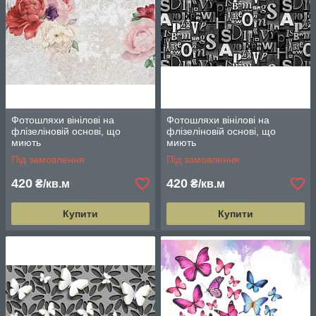
Фотошляхи вінілові на
Фотошляхи вінілові на
флізеліновій основі, що
флізеліновій основі, що
миють
миють
Під замовлення
Під замовлення
420
420
₴/кв.м
₴/кв.м
Купити
Купити