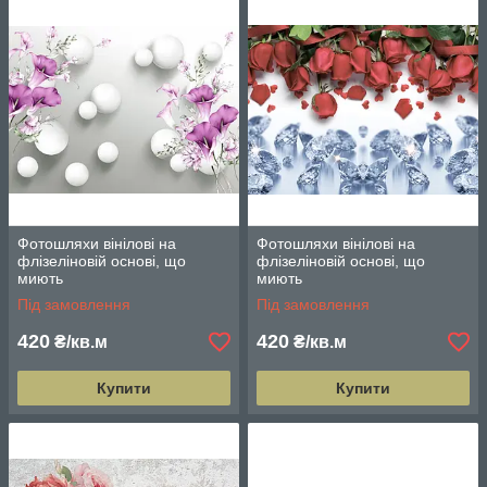
Фотошляхи вінілові на
Фотошляхи вінілові на
флізеліновій основі, що
флізеліновій основі, що
миють
миють
Під замовлення
Під замовлення
420
420
₴/кв.м
₴/кв.м
Купити
Купити