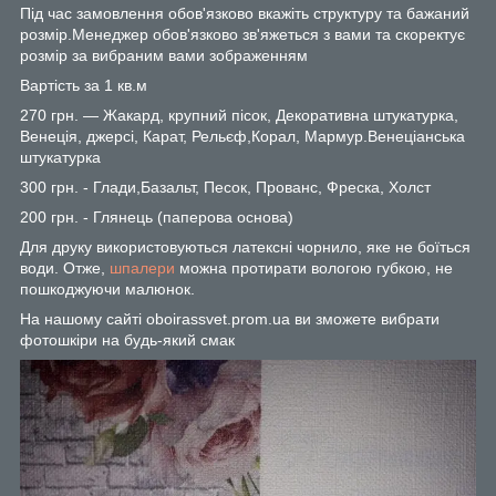
Під час замовлення обов'язково вкажіть структуру та бажаний
розмір.Менеджер обов'язково зв'яжеться з вами та скоректує
розмір за вибраним вами зображенням
Вартість за 1 кв.м
270 грн. — Жакард, крупний пісок, Декоративна штукатурка,
Венеція, джерсі, Карат, Рельєф,Корал, Мармур.Венеціанська
штукатурка
300 грн. - Глади,Базальт, Песок, Прованс, Фреска, Холст
200 грн. - Глянець (паперова основа)
Для друку використовуються латексні чорнило, яке не боїться
води. Отже,
шпалери
можна протирати вологою губкою, не
пошкоджуючи малюнок.
На нашому сайті oboirassvet.prom.ua ви зможете вибрати
фотошкіри на будь-який смак