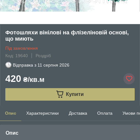
Фотошляхи вінілові на флізеліновій основі,
що миють
Під замовлення
Код: 19640
Роздріб
Відправка з
11 серпня 2026
420
₴/кв.м
Купити
Опис
Характеристики
Доставка
Оплата
Умови п
Опис