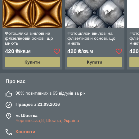
Фотошляхи вінілові на
Фотошляхи вінілові на
Фото
флізеліновій основі, що
флізеліновій основі, що
фліз
миють
миють
мию
420
420
420
₴/кв.м
₴/кв.м
Купити
Купити
Про нас
98% позитивних з 65 відгуків за рік
Працює з 21.09.2016
м. Шостка
Чернігівська,8, Шостка, Україна
Контакти