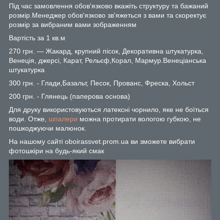
Під час замовлення обов'язково вкажіть структуру та бажаний
розмір.Менеджер обов'язково зв'яжеться з вами та скоректує
розмір за вибраним вами зображенням
Вартість за 1 кв.м
270 грн. — Жакард, крупний пісок, Декоративна штукатурка,
Венеція, джерсі, Карат, Рельєф,Корал, Мармур.Венеціанська
штукатурка
300 грн. - Глади,Базальт, Песок, Прованс, Фреска, Хольст
200 грн. - Глянець (паперова основа)
Для друку використовуються латексні чорнило, яке не боїться
води. Отже,
шпалери
можна протирати вологою губкою, не
пошкоджуючи малюнок.
На нашому сайті oboirassvet.prom.ua ви зможете вибрати
фотошкіри на будь-який смак