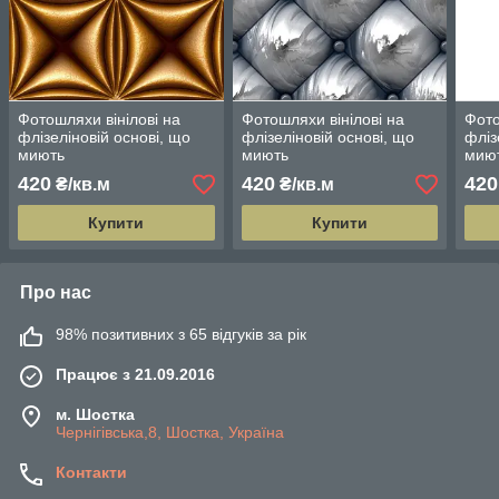
Фотошляхи вінілові на
Фотошляхи вінілові на
Фото
флізеліновій основі, що
флізеліновій основі, що
фліз
миють
миють
мию
420
420
420
₴/кв.м
₴/кв.м
Купити
Купити
Про нас
98% позитивних з 65 відгуків за рік
Працює з 21.09.2016
м. Шостка
Чернігівська,8, Шостка, Україна
Контакти