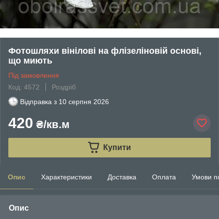
Фотошляхи вінілові на флізеліновій основі,
що миють
Під замовлення
Код: 4572
Роздріб
Відправка з
10 серпня 2026
420
₴/кв.м
Купити
Опис
Характеристики
Доставка
Оплата
Умови п
Опис