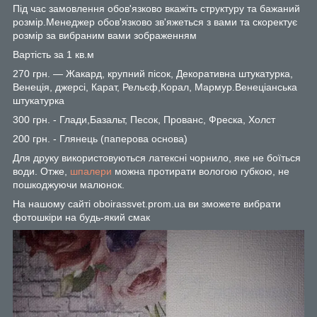
Під час замовлення обов'язково вкажіть структуру та бажаний
розмір.Менеджер обов'язково зв'яжеться з вами та скоректує
розмір за вибраним вами зображенням
Вартість за 1 кв.м
270 грн. — Жакард, крупний пісок, Декоративна штукатурка,
Венеція, джерсі, Карат, Рельєф,Корал, Мармур.Венеціанська
штукатурка
300 грн. - Глади,Базальт, Песок, Прованс, Фреска, Холст
200 грн. - Глянець (паперова основа)
Для друку використовуються латексні чорнило, яке не боїться
води. Отже,
шпалери
можна протирати вологою губкою, не
пошкоджуючи малюнок.
На нашому сайті oboirassvet.prom.ua ви зможете вибрати
фотошкіри на будь-який смак