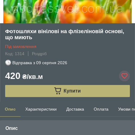
Фотошляхи вінілові на флізеліновій основі,
що миють
Під замовлення
Код: 1314
Роздріб
Відправка з
09 серпня 2026
420
₴/кв.м
Купити
Опис
Характеристики
Доставка
Оплата
Умови п
Опис