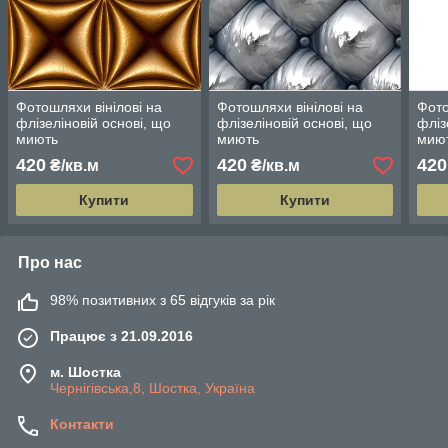
Фотошляхи вінілові на
Фотошляхи вінілові на
Фото
флізеліновій основі, що
флізеліновій основі, що
фліз
миють
миють
мию
420
420
420
₴/кв.м
₴/кв.м
Купити
Купити
Про нас
98% позитивних з 65 відгуків за рік
Працює з 21.09.2016
м. Шостка
Чернігівська,8, Шостка, Україна
Контакти