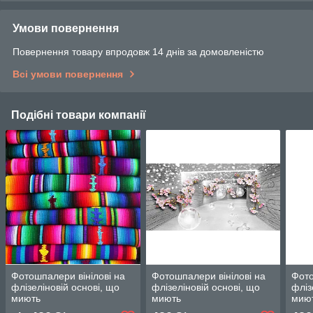
Умови повернення
Повернення товару впродовж 14 днів за домовленістю
Всі умови повернення
Подібні товари компанії
Фотошпалери вінілові на
Фотошпалери вінілові на
Фото
флізеліновій основі, що
флізеліновій основі, що
фліз
миють
миють
мию