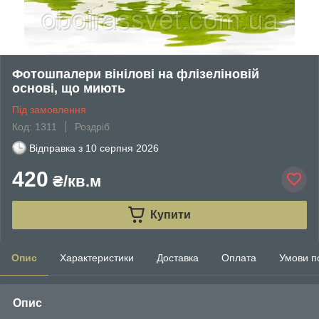
Фотошпалери вінілові на флізеліновій
основі, що миють
Під замовлення
Код: 1311
Роздріб
Відправка з
10 серпня 2026
420
₴/кв.м
Купити
Опис
Характеристики
Доставка
Оплата
Умови п
Опис