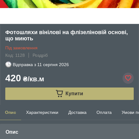
Фотошляхи вінілові на флізеліновій основі,
що миють
Під замовлення
Код: 1128
Роздріб
Відправка з
11 серпня 2026
420
₴/кв.м
Купити
Опис
Характеристики
Доставка
Оплата
Умови п
Опис