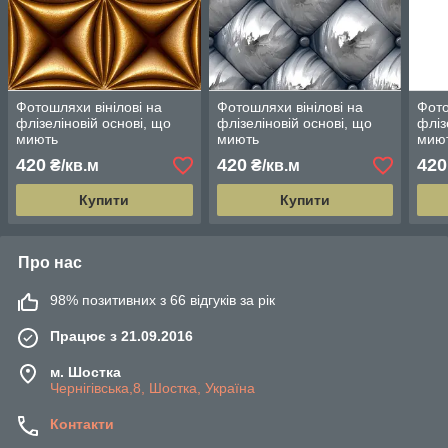
Фотошляхи вінілові на
Фотошляхи вінілові на
Фото
флізеліновій основі, що
флізеліновій основі, що
фліз
миють
миють
мию
420
420
420
₴/кв.м
₴/кв.м
Купити
Купити
Про нас
98% позитивних з 66 відгуків за рік
Працює з 21.09.2016
м. Шостка
Чернігівська,8, Шостка, Україна
Контакти