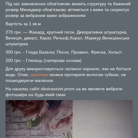
Під час замовлення обов'язково вкажіть структуру та бажаний
розмір.Менеджер обов'язково зв'яжеться з вами та скоректує
розмір за вибраним вами зображенням
Вартість за 1 кв.м
270 грн. — Жакард, крупний пісок, Декоративна штукатурка,
Венеція, джерсі, Карат, Рельєф,Корал, Мармур.Венеціанська
штукатурка
300 грн. - Глади,Базальт, Песок, Прованс, Фреска, Хольст
200 грн. - Глянець (паперова основа)
Для друку використовуються латексні чорнило, яке не боїться
води. Отже,
шпалери
можна протирати вологою губкою, не
пошкоджуючи малюнок.
На нашому сайті oboirassvet.prom.ua ви зможете вибрати
фотошкіри на будь-який смак