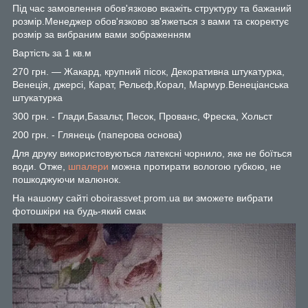
Під час замовлення обов'язково вкажіть структуру та бажаний
розмір.Менеджер обов'язково зв'яжеться з вами та скоректує
розмір за вибраним вами зображенням
Вартість за 1 кв.м
270 грн. — Жакард, крупний пісок, Декоративна штукатурка,
Венеція, джерсі, Карат, Рельєф,Корал, Мармур.Венеціанська
штукатурка
300 грн. - Глади,Базальт, Песок, Прованс, Фреска, Хольст
200 грн. - Глянець (паперова основа)
Для друку використовуються латексні чорнило, яке не боїться
води. Отже,
шпалери
можна протирати вологою губкою, не
пошкоджуючи малюнок.
На нашому сайті oboirassvet.prom.ua ви зможете вибрати
фотошкіри на будь-який смак