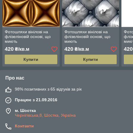
Фотошляхи вінілові на
Фотошляхи вінілові на
Фото
флізеліновій основі, що
флізеліновій основі, що
фліз
миють
миють
мию
420
420
420
₴/кв.м
₴/кв.м
Купити
Купити
Про нас
98% позитивних з 65 відгуків за рік
Працює з 21.09.2016
м. Шостка
Чернігівська,8, Шостка, Україна
Контакти