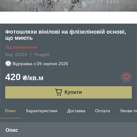
Фотошляхи вінілові на флізеліновій основі,
що миють
Під замовлення
Код: 20114
Роздріб
Відправка з
09 серпня 2026
420
₴/кв.м
Купити
Опис
Характеристики
Доставка
Оплата
Умови п
Опис