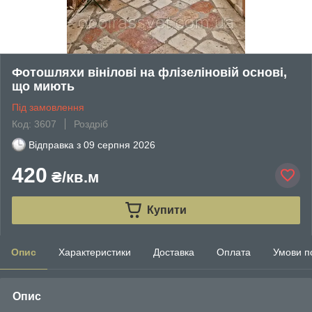
Фотошляхи вінілові на флізеліновій основі,
що миють
Під замовлення
Код: 3607
Роздріб
Відправка з
09 серпня 2026
420
₴/кв.м
Купити
Опис
Характеристики
Доставка
Оплата
Умови п
Опис