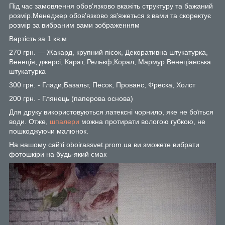
Під час замовлення обов'язково вкажіть структуру та бажаний
розмір.Менеджер обов'язково зв'яжеться з вами та скоректує
розмір за вибраним вами зображенням
Вартість за 1 кв.м
270 грн. — Жакард, крупний пісок, Декоративна штукатурка,
Венеція, джерсі, Карат, Рельєф,Корал, Мармур.Венеціанська
штукатурка
300 грн. - Глади,Базальт, Песок, Прованс, Фреска, Холст
200 грн. - Глянець (паперова основа)
Для друку використовуються латексні чорнило, яке не боїться
води. Отже,
шпалери
можна протирати вологою губкою, не
пошкоджуючи малюнок.
На нашому сайті oboirassvet.prom.ua ви зможете вибрати
фотошкіри на будь-який смак