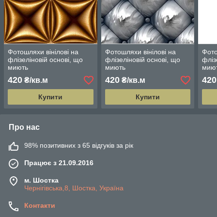
Фотошляхи вінілові на
Фотошляхи вінілові на
Фото
флізеліновій основі, що
флізеліновій основі, що
фліз
миють
миють
мию
420
420
420
₴/кв.м
₴/кв.м
Купити
Купити
Про нас
98% позитивних з 65 відгуків за рік
Працює з 21.09.2016
м. Шостка
Чернігівська,8, Шостка, Україна
Контакти