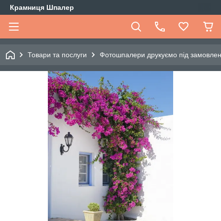
Крамниця Шпалер
Товари та послуги
Фотошпалери друкуємо під замовле