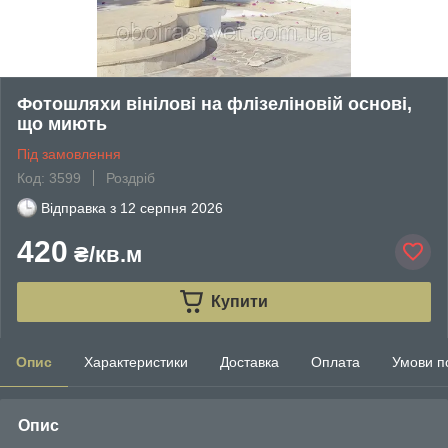
Фотошляхи вінілові на флізеліновій основі,
що миють
Під замовлення
Код: 3599
Роздріб
Відправка з
12 серпня 2026
420
₴/кв.м
Купити
Опис
Характеристики
Доставка
Оплата
Умови п
Опис