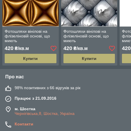
Фотошляхи вінілові на
Фотошляхи вінілові на
Фото
флізеліновій основі, що
флізеліновій основі, що
фліз
миють
миють
мию
420
420
420
₴/кв.м
₴/кв.м
Купити
Купити
Про нас
98% позитивних з 66 відгуків за рік
Працює з 21.09.2016
м. Шостка
Чернігівська,8, Шостка, Україна
Контакти