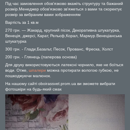
Під час замовлення обов'язково вкажіть структуру та бажаний
розмір.Менеджер обов'язково зв'яжеться з вами та скоректує
розмір за вибраним вами зображенням
Вартість за 1 кв.м
270 грн. — Жакард, крупний пісок, Декоративна штукатурка,
Венеція, джерсі, Карат, Рельєф,Корал, Мармур.Венеціанська
штукатурка
300 грн. - Глади,Базальт, Песок, Прованс, Фреска, Холст
200 грн. - Глянець (паперова основа)
Для друку використовуються латексні чорнило, яке не боїться
води. Отже,
шпалери
можна протирати вологою губкою, не
пошкоджуючи малюнок.
На нашому сайті oboirassvet.prom.ua ви зможете вибрати
фотошкіри на будь-який смак