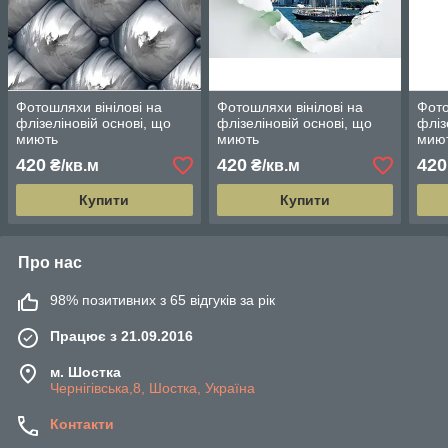
Фотошляхи вінілові на
Фотошляхи вінілові на
Фото
флізеліновій основі, що
флізеліновій основі, що
фліз
миють
миють
мию
420
420
420
₴/кв.м
₴/кв.м
Купити
Купити
Про нас
98% позитивних з 65 відгуків за рік
Працює з 21.09.2016
м. Шостка
Чернігівська,8, Шостка, Україна
Контакти