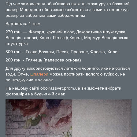
Під час замовлення обов'язково вкажіть структуру та бажаний
розмір.Менеджер обов'язково зв'яжеться з вами та скоректує
розмір за вибраним вами зображенням
Вартість за 1 кв.м
270 грн. — Жакард, крупний пісок, Декоративна штукатурка,
Венеція, джерсі, Карат, Рельєф,Корал, Мармур.Венеціанська
штукатурка
300 грн. - Глади,Базальт, Песок, Прованс, Фреска, Холст
200 грн. - Глянець (паперова основа)
Для друку використовуються латексні чорнило, яке не боїться
води. Отже,
шпалери
можна протирати вологою губкою, не
пошкоджуючи малюнок.
На нашому сайті oboirassvet.prom.ua ви зможете вибрати
фотошкіри на будь-який смак