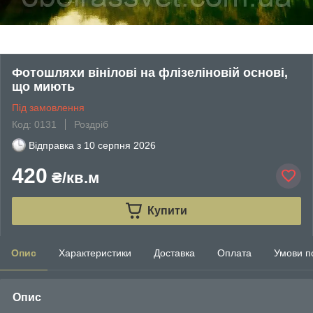
Фотошляхи вінілові на флізеліновій основі,
що миють
Під замовлення
Код: 0131
Роздріб
Відправка з
10 серпня 2026
420
₴/кв.м
Купити
Опис
Характеристики
Доставка
Оплата
Умови п
Опис