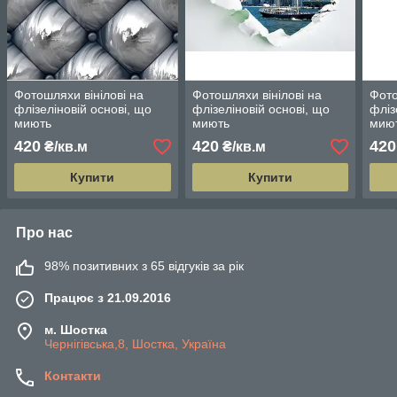
Фотошляхи вінілові на
Фотошляхи вінілові на
Фото
флізеліновій основі, що
флізеліновій основі, що
фліз
миють
миють
мию
420
420
420
₴/кв.м
₴/кв.м
Купити
Купити
Про нас
98% позитивних з 65 відгуків за рік
Працює з 21.09.2016
м. Шостка
Чернігівська,8, Шостка, Україна
Контакти