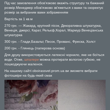
Під час замовлення обов'язково вкажіть структуру та бажаний
розмір.Менеджер обов'язково зв'яжеться з вами та скоректує
розмір за вибраним вами зображенням
Вартість за 1 кв.м
270 грн. — Жакард, крупний пісок, Декоративна штукатурка,
Венеція, джерсі, Карат, Рельєф,Корал, Мармур.Венеціанська
штукатурка
300 грн. - Глади,Базальт, Песок, Прованс, Фреска, Холст
200 грн. - Глянець (паперова основа)
Для друку використовуються латексні чорнило, яке не боїться
води. Отже,
шпалери
можна протирати вологою губкою, не
пошкоджуючи малюнок.
На нашому сайті oboirassvet.prom.ua ви зможете вибрати
фотошкіри на будь-який смак