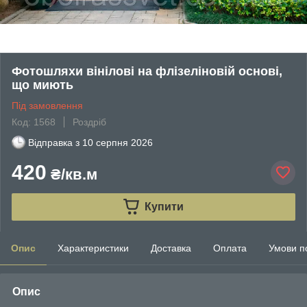
Фотошляхи вінілові на флізеліновій основі,
що миють
Під замовлення
Код: 1568
Роздріб
Відправка з
10 серпня 2026
420
₴/кв.м
Купити
Опис
Характеристики
Доставка
Оплата
Умови п
Опис