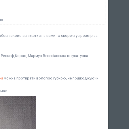
ою
бов'язково зв'яжеться з вами та скоректує розмір за
ат, Рельєф,Корал, Мармур.Венеціанська штукатурка
ри
можна протирати вологою губкою, не пошкоджуючи
смак