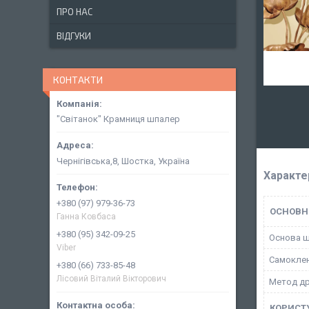
ПРО НАС
ВІДГУКИ
КОНТАКТИ
"Світанок" Крамниця шпалер
Чернігівська,8, Шостка, Україна
Характе
+380 (97) 979-36-73
ОСНОВН
Ганна Ковбаса
+380 (95) 342-09-25
Основа 
Viber
Самокле
+380 (66) 733-85-48
Лісовий Віталий Вікторович
Метод д
КОРИСТ