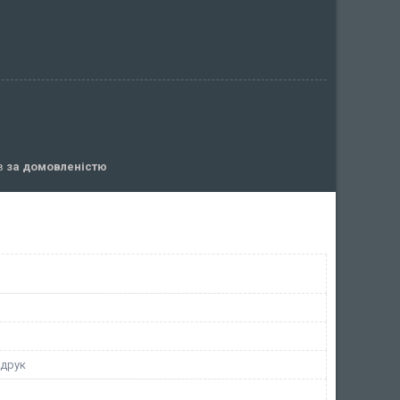
ів
за домовленістю
 друк