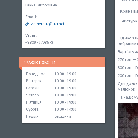
Ганна Вікторівна
Країна в
Текстура
v.g.serduk@ukr.net
Під час з
+380979793673
вибраним 
Вартість з
270 грн. —
ГРАФІК РОБОТИ
300 грн. -
Понеділок
10:00
19:00
200 грн. -
Вівторок
10:00
19:00
Для друку
Середа
10:00
19:00
малюнок.
Четвер
10:00
19:00
На нашому 
Пʼятниця
10:00
19:00
Субота
10:00
14:00
Неділя
Вихідний