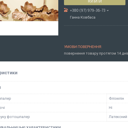
КУПИТИ
+380 (97) 979-36-73
Ганна Ковбаса
повернення товару протягом 14 дн
ристики
І
шпалер
Флізелін
ючі
Ні
руку фотошпалер
Латексний
УВАЛЬНИЦЬКІ ХАРАКТЕРИСТИКИ