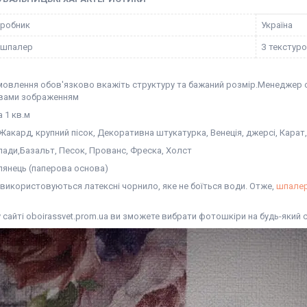
иробник
Україна
 шпалер
З текстур
амовлення обов'язково вкажіть структуру та бажаний розмір.Менеджер о
вами зображенням
а 1 кв.м
 Жакард, крупний пісок, Декоративна штукатурка, Венеція, джерсі, Кар
 Глади,Базальт, Песок, Прованс, Фреска, Холст
 Глянець (паперова основа)
 використовуються латексні чорнило, яке не боїться води. Отже,
шпале
сайті oboirassvet.prom.ua ви зможете вибрати фотошкіри на будь-який 