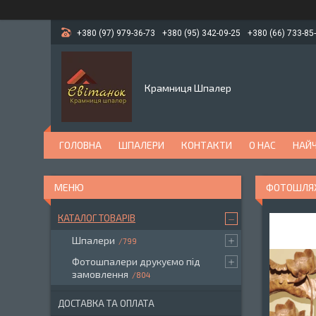
+380 (97) 979-36-73
+380 (95) 342-09-25
+380 (66) 733-85
Крамниця Шпалер
ГОЛОВНА
ШПАЛЕРИ
КОНТАКТИ
О НАС
НАЙЧ
ФОТОШЛЯХИ
КАТАЛОГ ТОВАРІВ
Шпалери
799
Фотошпалери друкуємо під
замовлення
804
ДОСТАВКА ТА ОПЛАТА