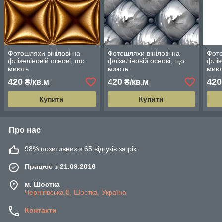
Фотошляхи вінілові на
Фотошляхи вінілові на
Фото
флізеліновій основі, що
флізеліновій основі, що
фліз
миють
миють
мию
420
420
420
₴/кв.м
₴/кв.м
Купити
Купити
Про нас
98% позитивних з 65 відгуків за рік
Працює з 21.09.2016
м. Шостка
Чернігівська,8, Шостка, Україна
Контакти