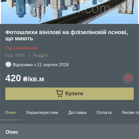
Фотошляхи вінілові на флізеліновій основі,
що миють
Під замовлення
Код: 0004
Роздріб
Відправка з
11 серпня 2026
420
₴/кв.м
Купити
Опис
Характеристики
Доставка
Оплата
Умови п
Опис