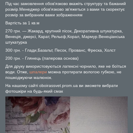
Під час замовлення обов'язково вкажіть структуру та бажаний
розмір.Менеджер обов'язково зв'яжеться з вами та скоректує
розмір за вибраним вами зображенням
Вартість за 1 кв.м
270 грн. — Жакард, крупний пісок, Декоративна штукатурка,
Венеція, джерсі, Карат, Рельєф,Корал, Мармур.Венеціанська
штукатурка
300 грн. - Глади,Базальт, Песок, Прованс, Фреска, Холст
200 грн. - Глянець (паперова основа)
Для друку використовуються латексні чорнило, яке не боїться
води. Отже,
шпалери
можна протирати вологою губкою, не
пошкоджуючи малюнок.
На нашому сайті oboirassvet.prom.ua ви зможете вибрати
фотошкіри на будь-який смак