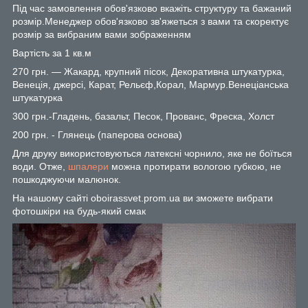
Під час замовлення обов'язково вкажіть структуру та бажаний
розмір.Менеджер обов'язково зв'яжеться з вами та скоректує
розмір за вибраним вами зображенням
Вартість за 1 кв.м
270 грн. — Жакард, крупний пісок, Декоративна штукатурка,
Венеція, джерсі, Карат, Рельєф,Корал, Мармур.Венеціанська
штукатурка
300 грн.-Гладень, базальт, Песок, Прованс, Фреска, Холст
200 грн. - Глянець (паперова основа)
Для друку використовуються латексні чорнило, яке не боїться
води. Отже,
шпалери
можна протирати вологою губкою, не
пошкоджуючи малюнок.
На нашому сайті oboirassvet.prom.ua ви зможете вибрати
фотошкіри на будь-який смак