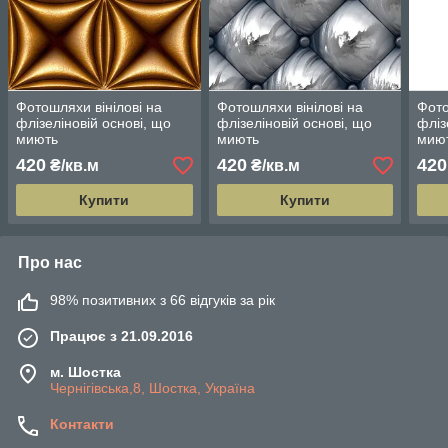
Фотошляхи вінілові на
Фотошляхи вінілові на
Фото
флізеліновій основі, що
флізеліновій основі, що
фліз
миють
миють
мию
420
420
420
₴/кв.м
₴/кв.м
Купити
Купити
Про нас
98% позитивних з 66 відгуків за рік
Працює з 21.09.2016
м. Шостка
Чернігівська,8, Шостка, Україна
Контакти