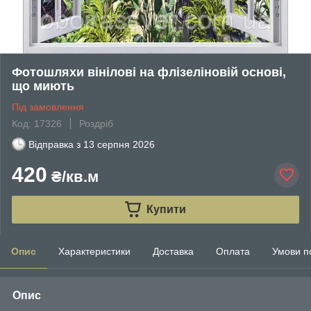
Фотошляхи вінілові на флізеліновій основі,
що миють
Під замовлення
Код: 17326
Роздріб
Відправка з
13 серпня 2026
420
₴/кв.м
Купити
Опис
Характеристики
Доставка
Оплата
Умови п
Опис