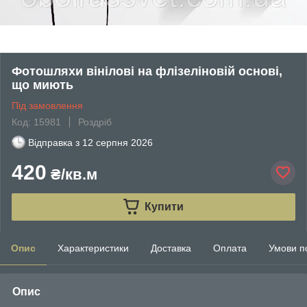
Фотошляхи вінілові на флізеліновій основі,
що миють
Під замовлення
Код: 15981
Роздріб
Відправка з
12 серпня 2026
420
₴/кв.м
Купити
Опис
Характеристики
Доставка
Оплата
Умови п
Опис