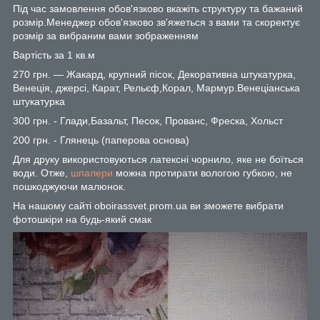
Під час замовлення обов'язково вкажіть структуру та бажаний
розмір.Менеджер обов'язково зв'яжеться з вами та скоректує
розмір за вибраним вами зображенням
Вартість за 1 кв.м
270 грн. — Жакард, крупний пісок, Декоративна штукатурка,
Венеція, джерсі, Карат, Рельєф,Корал, Мармур.Венеціанська
штукатурка
300 грн. - Глади,Базальт, Песок, Прованс, Фреска, Хольст
200 грн. - Глянець (паперова основа)
Для друку використовуються латексні чорнило, яке не боїться
води. Отже,
шпалери
можна протирати вологою губкою, не
пошкоджуючи малюнок.
На нашому сайті oboirassvet.prom.ua ви зможете вибрати
фотошкіри на будь-який смак