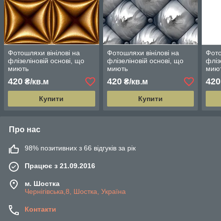
Фотошляхи вінілові на
Фотошляхи вінілові на
Фото
флізеліновій основі, що
флізеліновій основі, що
фліз
миють
миють
мию
420
420
420
₴/кв.м
₴/кв.м
Купити
Купити
Про нас
98% позитивних з 66 відгуків за рік
Працює з 21.09.2016
м. Шостка
Чернігівська,8, Шостка, Україна
Контакти