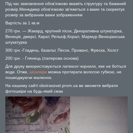
Під час замовлення обов'язково вкажіть структуру та бажаний
розмір.Менеджер обов'язково зв'яжеться з вами та скоректує
розмір за вибраним вами зображенням
Вартість за 1 кв.м
270 грн. — Жакард, крупний пісок, Декоративна штукатурка,
Венеція, джерсі, Карат, Рельєф,Корал, Мармур.Венеціанська
штукатурка
300 грн.-Гладень, базальт, Песок, Прованс, Фреска, Холст
200 грн. - Глянець (паперова основа)
Для друку використовуються латексні чорнило, яке не боїться
води. Отже,
шпалери
можна протирати вологою губкою, не
пошкоджуючи малюнок.
На нашому сайті oboirassvet.prom.ua ви зможете вибрати
фотошкіри на будь-який смак