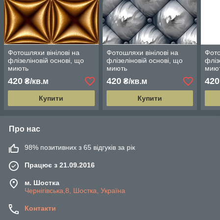
Фотошляхи вінілові на
Фотошляхи вінілові на
Фото
флізеліновій основі, що
флізеліновій основі, що
фліз
миють
миють
мию
420
420
420
₴/кв.м
₴/кв.м
Купити
Купити
Про нас
98% позитивних з 65 відгуків за рік
Працює з 21.09.2016
м. Шостка
Чернігівська,8, Шостка, Україна
Контакти