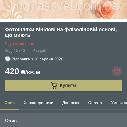
Фотошляхи вінілові на флізеліновій основі,
що миють
Під замовлення
Код: 15743
Роздріб
Відправка з
10 серпня 2026
420
₴/кв.м
Купити
Опис
Характеристики
Доставка
Оплата
Умови п
Опис