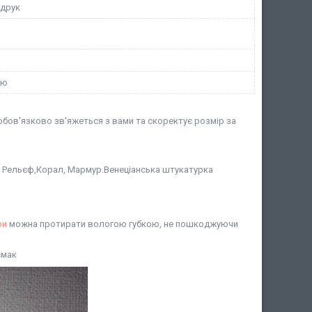
 друк
ою
бов'язково зв'яжеться з вами та скоректує розмір за
ат, Рельєф,Корал, Мармур.Венеціанська штукатурка
ри
можна протирати вологою губкою, не пошкоджуючи
смак