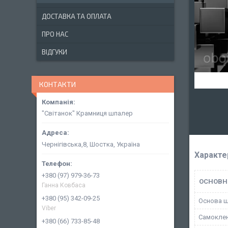
ДОСТАВКА ТА ОПЛАТА
ПРО НАС
ВІДГУКИ
КОНТАКТИ
"Світанок" Крамниця шпалер
Чернігівська,8, Шостка, Україна
Характе
+380 (97) 979-36-73
ОСНОВН
Ганна Ковбаса
+380 (95) 342-09-25
Основа 
Viber
Самокле
+380 (66) 733-85-48