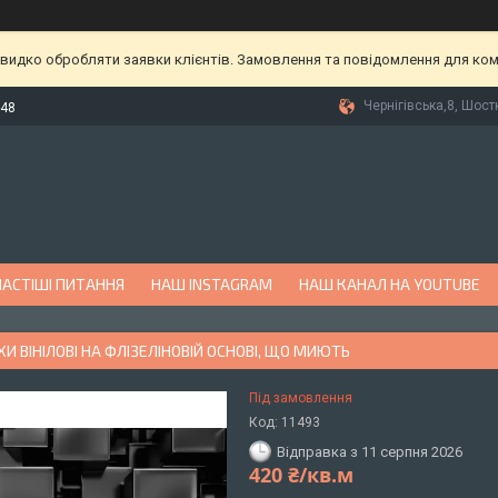
видко обробляти заявки клієнтів. Замовлення та повідомлення для комп
Чернігівська,8, Шост
-48
АСТІШІ ПИТАННЯ
НАШ INSTAGRAM
НАШ КАНАЛ НА YOUTUBE
 ВІНІЛОВІ НА ФЛІЗЕЛІНОВІЙ ОСНОВІ, ЩО МИЮТЬ
Під замовлення
Код:
11493
Відправка з 11 серпня 2026
420 ₴/кв.м