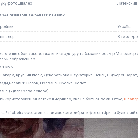
руку фотошпалер
Латексний
УВАЛЬНИЦЬКІ ХАРАКТЕРИСТИКИ
иробник
Україна
 шпалер
З текстур
амовлення обов'язково вкажіть структуру та бажаний розмір.Менеджер о
вами зображенням
а 1 кв.м
 Жакард, крупний пісок, Декоративна штукатурка, Венеція, джерсі, Кар
 Глади,Базальт, Песок, Прованс, Фреска, Холст
 Глянець (паперова основа)
 використовуються латексні чорнило, яке не боїться води. Отже,
шпале
сайті oboirassvet.prom.ua ви зможете вибрати фотошкіри на будь-який 