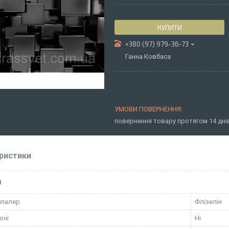
КУПИТИ
+380 (97) 979-36-73
Ганна Ковбаса
повернення товару протягом 14 дн
ристики
І
шпалер
Флізелін
ючі
Ні