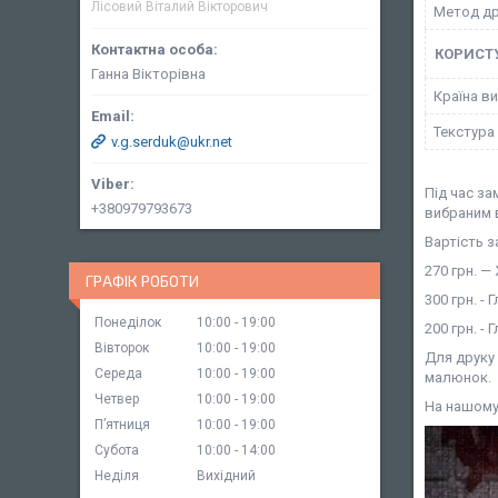
Лісовий Віталий Вікторович
Метод д
КОРИСТ
Ганна Вікторівна
Країна в
Текстура
v.g.serduk@ukr.net
Під час з
+380979793673
вибраним 
Вартість з
270 грн. —
ГРАФІК РОБОТИ
300 грн. -
Понеділок
10:00
19:00
200 грн. -
Вівторок
10:00
19:00
Для друку
Середа
10:00
19:00
малюнок.
Четвер
10:00
19:00
На нашому 
Пʼятниця
10:00
19:00
Субота
10:00
14:00
Неділя
Вихідний