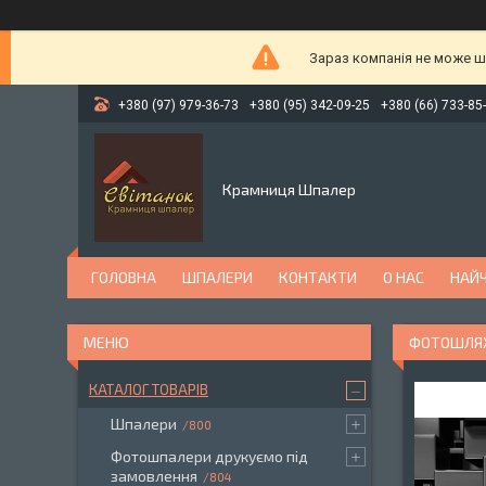
Зараз компанія не може ш
+380 (97) 979-36-73
+380 (95) 342-09-25
+380 (66) 733-85
Крамниця Шпалер
ГОЛОВНА
ШПАЛЕРИ
КОНТАКТИ
О НАС
НАЙЧ
ФОТОШЛЯХИ
КАТАЛОГ ТОВАРІВ
Шпалери
800
Фотошпалери друкуємо під
замовлення
804