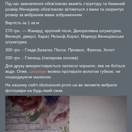
Під час замовлення обов'язково вкажіть структуру та бажаний
розмір.Менеджер обов'язково зв'яжеться з вами та скоректує
розмір за вибраним вами зображенням
Вартість за 1 кв.м
270 грн. — Жакард, крупний пісок, Декоративна штукатурка,
Венеція, джерсі, Карат, Рельєф,Корал, Мармур.Венеціанська
штукатурка
300 грн. - Глади,Базальт, Песок, Прованс, Фреска, Холст
200 грн. - Глянець (паперова основа)
Для друку використовуються латексні чорнило, яке не боїться
води. Отже,
шпалери
можна протирати вологою губкою, не
пошкоджуючи малюнок.
На нашому сайті oboirassvet.prom.ua ви зможете вибрати
фотошкіри на будь-який смак