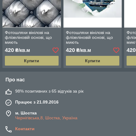
Фотошляхи вінілові на
Фотошляхи вінілові на
Фото
флізеліновій основі, що
флізеліновій основі, що
фліз
миють
миють
мию
420
420
420
₴/кв.м
₴/кв.м
Купити
Купити
Про нас
98% позитивних з 65 відгуків за рік
Працює з 21.09.2016
м. Шостка
Чернігівська,8, Шостка, Україна
Контакти