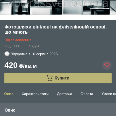
Фотошляхи вінілові на флізеліновій основі,
що миють
Під замовлення
Код: 8801
Роздріб
Відправка з
10 серпня 2026
420
₴/кв.м
Купити
Опис
Характеристики
Доставка
Оплата
Умови п
Опис