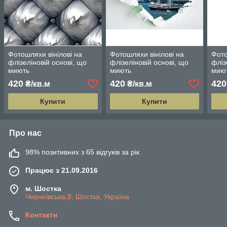
Фотошляхи вінілові на
Фотошляхи вінілові на
Фото
флізеліновій основі, що
флізеліновій основі, що
фліз
миють
миють
мию
420
420
420
₴/кв.м
₴/кв.м
Купити
Купити
Про нас
98% позитивних з 65 відгуків за рік
Працює з 21.09.2016
м. Шостка
Чернігівська,8, Шостка, Україна
Контакти