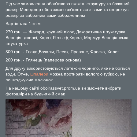
Під час замовлення обов'язково вкажіть структуру та бажаний
розмір.Менеджер обов'язково зв'яжеться з вами та скоректує
розмір за вибраним вами зображенням
Вартість за 1 кв.м
270 грн. — Жакард, крупний пісок, Декоративна штукатурка,
Венеція, джерсі, Карат, Рельєф,Корал, Мармур.Венеціанська
штукатурка
300 грн. - Глади,Базальт, Песок, Прованс, Фреска, Холст
200 грн. - Глянець (паперова основа)
Для друку використовуються латексні чорнило, яке не боїться
води. Отже,
шпалери
можна протирати вологою губкою, не
пошкоджуючи малюнок.
На нашому сайті oboirassvet.prom.ua ви зможете вибрати
фотошкіри на будь-який смак