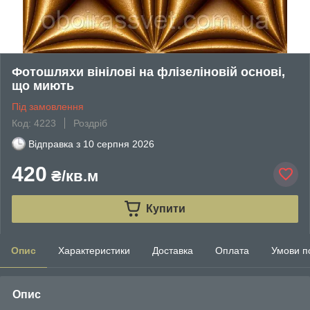
Фотошляхи вінілові на флізеліновій основі,
що миють
Під замовлення
Код: 4223
Роздріб
Відправка з
10 серпня 2026
420
₴/кв.м
Купити
Опис
Характеристики
Доставка
Оплата
Умови п
Опис