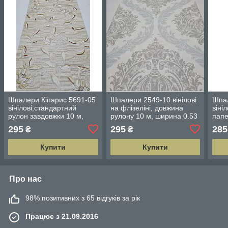
Шпалери Кіпарис 5691-05
Шпалери 2549-10 вінілові
Шпа
вінілові,стандартний
на флізеліні, довжина
віні
рулон завдовжки 10 м,
рулону 10 м, ширина 0.53
папе
ширина 0.53 м
м
10 м
295
295
285
₴
₴
Купити
Купити
Про нас
98% позитивних з 65 відгуків за рік
Працює з 21.09.2016