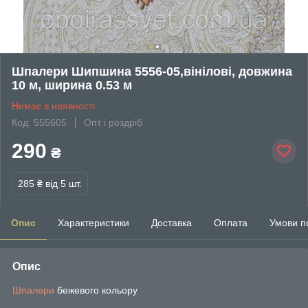
Шпалери Шипшина 5556-05,вінілові, довжина
10 м, ширина 0.53 м
Немає в наявності
Код: 555605
Опт і роздріб
290
₴
285 ₴
від 5 шт.
Опис
Характеристики
Доставка
Оплата
Умови п
Опис
Шпалери
бежевого кольору