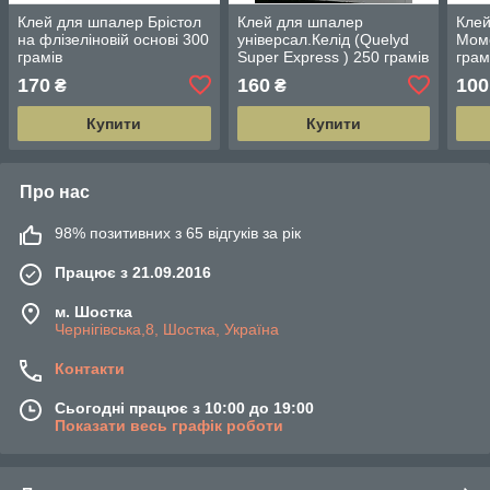
Клей для шпалер Брістол
Клей для шпалер
Клей
на флізеліновій основі 300
універсал.Келід (Quelyd
Моме
грамів
Super Express ) 250 грамів
грам
170
160
100
₴
₴
Купити
Купити
Про нас
98% позитивних з 65 відгуків за рік
Працює з 21.09.2016
м. Шостка
Чернігівська,8, Шостка, Україна
Контакти
Сьогодні працює з 10:00 до 19:00
Показати весь графік роботи