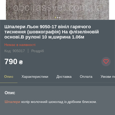
Шпалери Льон 9050-17 вініл гарячого
тиснення (шовкографія) На флізеліновій
основі.В рулоні 10 м,ширина 1.06м
Немає в наявності
Код: 905017
Роздріб
790
₴
Опис
Характеристики
Доставка
Оплата
Умови п
Опис
Шпалери
колір молочний шоколад із дрібним блиском.