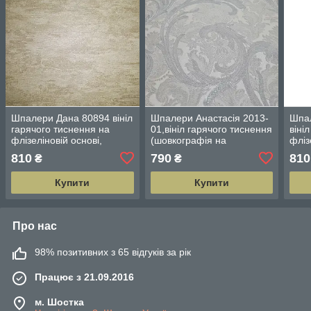
Шпалери Дана 80894 вініл
Шпалери Анастасія 2013-
Шпа
гарячого тиснення на
01,вініл гарячого тиснення
віні
флізеліновій основі,
(шовкографія на
фліз
довжина 10 м ширина
флізеліні) довжина 10 м,
довж
810
790
810
₴
₴
1.06 м
ширина 1.06
1.06
Купити
Купити
Про нас
98% позитивних з 65 відгуків за рік
Працює з 21.09.2016
м. Шостка