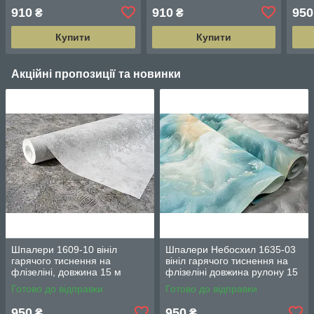
15 м ширина 1.06 м=5
ширина 1.06 м = 5 смуг по
шири
910
910
950
₴
₴
смуг по 3 м кожна
3 м кожна
3 м 
Купити
Купити
Акційні пропозиції та новинки
Шпалери 1609-10 вініл
Шпалери Небосхил 1635-03
гарячого тиснення на
вініл гарячого тиснення на
флізеліні, довжина 15 м
флізеліні довжина рулону 15
ширина 1.06 м = 5 смуг по 3
м ширина 1.06 м = 5 смуг по
Готово до відправки
Готово до відправки
м
3 м кожна
950
950
₴
₴