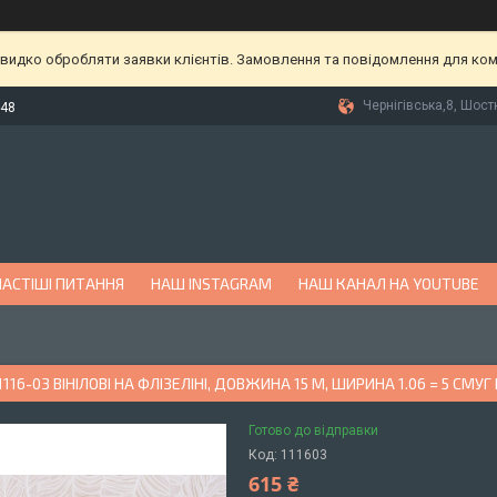
видко обробляти заявки клієнтів. Замовлення та повідомлення для комп
Чернігівська,8, Шост
-48
АСТІШІ ПИТАННЯ
НАШ INSTAGRAM
НАШ КАНАЛ НА YOUTUBE
116-03 ВІНІЛОВІ НА ФЛІЗЕЛІНІ, ДОВЖИНА 15 М, ШИРИНА 1.06 = 5 СМУ
Готово до відправки
Код:
111603
615 ₴