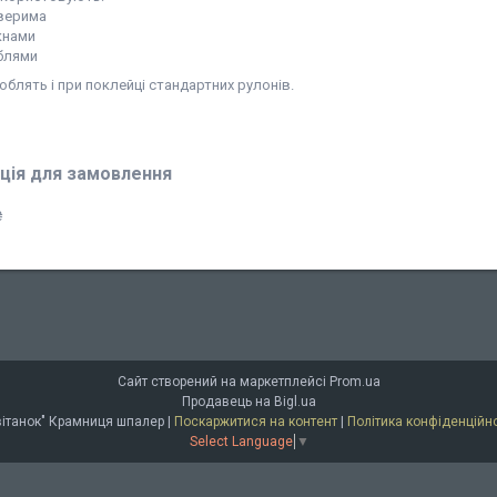
верима
кнами
блями
облять і при поклейці стандартних рулонів.
ція для замовлення
₴
Сайт створений на маркетплейсі
Prom.ua
Продавець на Bigl.ua
"Світанок" Крамниця шпалер |
Поскаржитися на контент
|
Політика конфіденційно
Select Language
▼