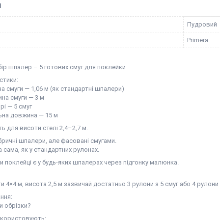
І
Пудровий
к
Primera
ір шпалер – 5 готових смуг для поклейки.
стики:
смуги — 1,06 м (як стандартні шпалери)
а смуги — 3 м
і — 5 смуг
на довжина — 15 м
ь для висоти стелі 2,4–2,7 м.
бричні шпалери, але фасовані смугами.
а сама, як у стандартних рулонах.
и поклейці є у будь-яких шпалерах через підгонку малюнка.
и 4×4 м, висота 2,5 м зазвичай достатньо 3 рулони з 5 смуг або 4 рулони
ння:
и обрізки?
икористовують: