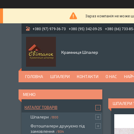
Зараз компанія не може ш
+380 (97) 979-36-73
+380 (95) 342-09-25
+380 (66) 733-85
Крамниця Шпалер
ГОЛОВНА
ШПАЛЕРИ
КОНТАКТИ
О НАС
НАЙЧ
ШПАЛЕРИ 1
КАТАЛОГ ТОВАРІВ
Шпалери
800
Фотошпалери друкуємо під
замовлення
804