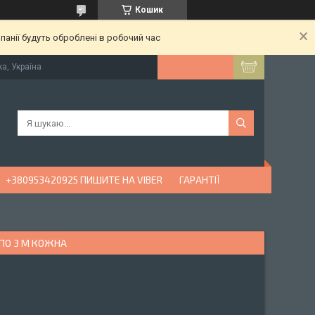
Кошик
анії будуть оброблені в робочий час
ка, Україна
+380953420925 ПИШИТЕ НА VIBER
ГАРАНТІЇ
Г ПО 3 М КОЖНА