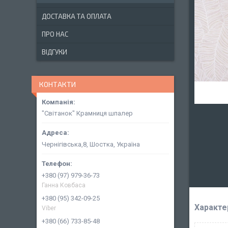
ДОСТАВКА ТА ОПЛАТА
ПРО НАС
ВІДГУКИ
КОНТАКТИ
"Світанок" Крамниця шпалер
Чернігівська,8, Шостка, Україна
+380 (97) 979-36-73
Ганна Ковбаса
+380 (95) 342-09-25
Характе
Viber
+380 (66) 733-85-48