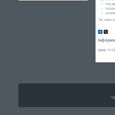
• над д
• під ві
• за ме
Так само р
Інформа
Ціна:
615 