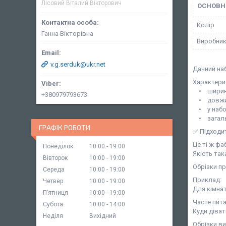
Лісовий Віталий Вікторович
ОСНОВН
Колір
Ганна Вікторівна
Виробни
v.g.serduk@ukr.net
Дачний наб
Характери
• ширина 
+380979793673
• довжин
• у набор
• загаль
ГРАФІК РОБОТИ
✅ Підходит
Це ті ж фа
Понеділок
10:00
19:00
Якість так
Вівторок
10:00
19:00
Обрізки пр
Середа
10:00
19:00
Приклад:
Четвер
10:00
19:00
Для кімнат
Пʼятниця
10:00
19:00
Часте пита
Субота
10:00
14:00
Куди діват
Неділя
Вихідний
Обрізки в