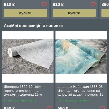
м ширина 1.06 м = 5 смуг
м ширина 1.06 м = 5 смуг
м ши
910
910
880
₴
₴
по 3 метри
по 3 метри
по 3
Купити
Купити
Акційні пропозиції та новинки
Шпалери 1609-10 вініл
Шпалери Небосхил 1635-03
гарячого тиснення на
вініл гарячого тиснення на
флізеліні, довжина 15 м
флізеліні довжина рулону 15
ширина 1.06 м = 5 смуг по 3
м ширина 1.06 м = 5 смуг по
Готово до відправки
Готово до відправки
м
3 м кожна
950
950
₴
₴