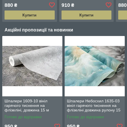
м ширина 1.06 м = 5 смуг
м ширина 1.06 м = 5 смуг
м ши
880
910
880
₴
₴
по 3 метри
по 3 метри
по 3
Купити
Купити
Акційні пропозиції та новинки
Шпалери 1609-10 вініл
Шпалери Небосхил 1635-03
гарячого тиснення на
вініл гарячого тиснення на
флізеліні, довжина 15 м
флізеліні довжина рулону 15
ширина 1.06 м = 5 смуг по 3
м ширина 1.06 м = 5 смуг по
Готово до відправки
Готово до відправки
м
3 м кожна
950
950
₴
₴