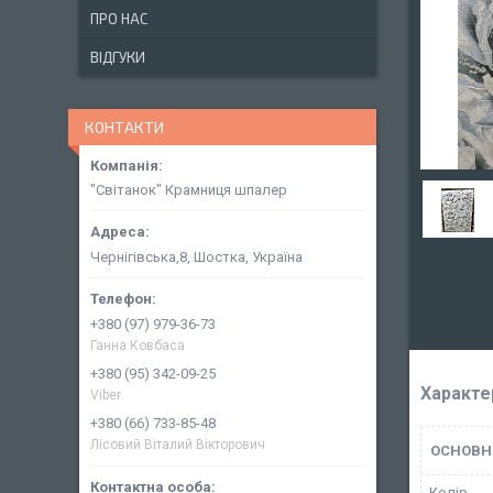
ПРО НАС
ВІДГУКИ
КОНТАКТИ
"Світанок" Крамниця шпалер
Чернігівська,8, Шостка, Україна
+380 (97) 979-36-73
Ганна Ковбаса
+380 (95) 342-09-25
Характе
Viber
+380 (66) 733-85-48
Лісовий Віталий Вікторович
ОСНОВН
Колір