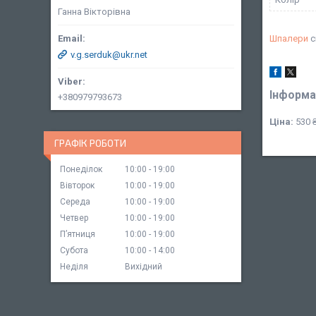
Ганна Вікторівна
Шпалери
с
v.g.serduk@ukr.net
Інформа
+380979793673
Ціна:
530 
ГРАФІК РОБОТИ
Понеділок
10:00
19:00
Вівторок
10:00
19:00
Середа
10:00
19:00
Четвер
10:00
19:00
Пʼятниця
10:00
19:00
Субота
10:00
14:00
Неділя
Вихідний