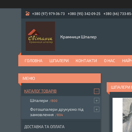
+380 (97) 979-36-73
+380 (95) 342-09-25
+380 (66) 733-85
Крамниця Шпалер
ГОЛОВНА
ШПАЛЕРИ
КОНТАКТИ
О НАС
НАЙЧ
ШПАЛЕРИ Г
КАТАЛОГ ТОВАРІВ
Шпалери
800
Фотошпалери друкуємо під
замовлення
804
ДОСТАВКА ТА ОПЛАТА