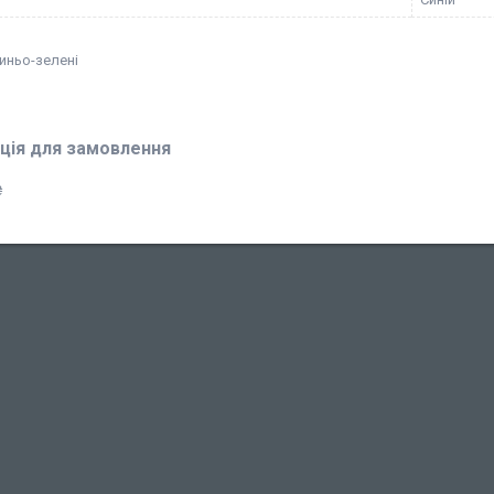
иньо-зелені
ція для замовлення
₴