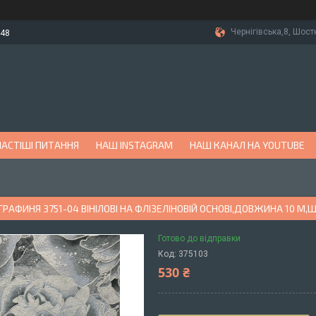
Чернігівська,8, Шост
-48
АСТІШІ ПИТАННЯ
НАШ INSTAGRAM
НАШ КАНАЛ НА YOUTUBE
РАФИНЯ 3751-04 ВІНІЛОВІ НА ФЛІЗЕЛІНОВІЙ ОСНОВІ,ДОВЖИНА 10 М,Ш
Готово до відправки
Код:
375103
530 ₴