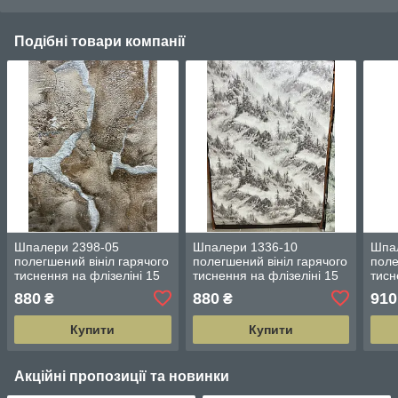
Подібні товари компанії
Шпалери 2398-05
Шпалери 1336-10
Шпа
полегшений вініл гарячого
полегшений вініл гарячого
поле
тиснення на флізеліні 15
тиснення на флізеліні 15
тисн
м ширина 1.06 м = 5 смуг
м ширина 1.06 м = 5 смуг
м ши
880
880
910
₴
₴
по 3 метри
по 3 метри
по 3
Купити
Купити
Акційні пропозиції та новинки