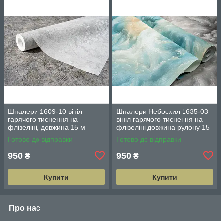
Шпалери 1609-10 вініл
Шпалери Небосхил 1635-03
гарячого тиснення на
вініл гарячого тиснення на
флізеліні, довжина 15 м
флізеліні довжина рулону 15
ширина 1.06 м = 5 смуг по 3
м ширина 1.06 м = 5 смуг по
Готово до відправки
Готово до відправки
м
3 м кожна
950
950
₴
₴
Купити
Купити
Про нас