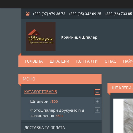
+380 (97) 979-36-73
+380 (95) 342-09-25
+380 (66) 733-85
Крамниця Шпалер
ГОЛОВНА
ШПАЛЕРИ
КОНТАКТИ
О НАС
НАЙЧ
ШПАЛЕРИ Л
КАТАЛОГ ТОВАРІВ
Шпалери
800
Фотошпалери друкуємо під
замовлення
804
ДОСТАВКА ТА ОПЛАТА