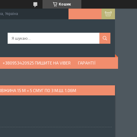
Кошик
ка, Україна
+380953420925 ПИШИТЕ НА VIBER
ГАРАНТІЇ
ВЖИНА 15 М = 5 СМУГ ПО 3 М.Ш. 1.06М