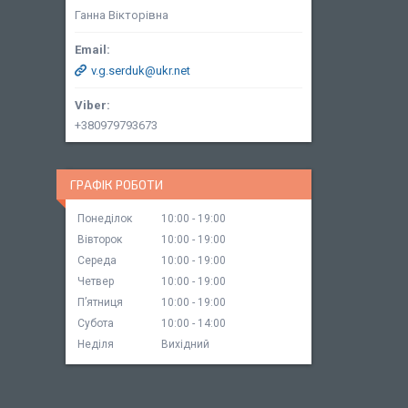
Ганна Вікторівна
v.g.serduk@ukr.net
+380979793673
ГРАФІК РОБОТИ
Понеділок
10:00
19:00
Вівторок
10:00
19:00
Середа
10:00
19:00
Четвер
10:00
19:00
Пʼятниця
10:00
19:00
Субота
10:00
14:00
Неділя
Вихідний