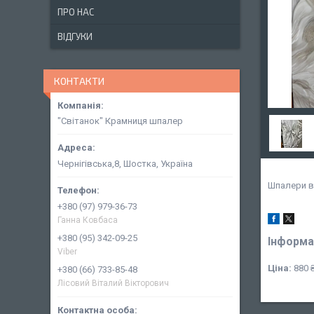
ПРО НАС
ВІДГУКИ
КОНТАКТИ
"Світанок" Крамниця шпалер
Чернігівська,8, Шостка, Україна
Шпалери ві
+380 (97) 979-36-73
Ганна Ковбаса
+380 (95) 342-09-25
Інформа
Viber
Ціна:
880 
+380 (66) 733-85-48
Лісовий Віталий Вікторович