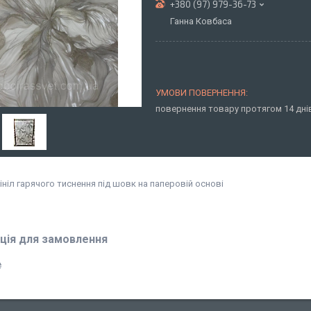
+380 (97) 979-36-73
Ганна Ковбаса
повернення товару протягом 14 дн
ніл гарячого тиснення під шовк на паперовій основі
ція для замовлення
₴