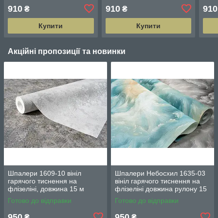
15 м ширина 1.06 м=5
ширина 1.06 м=5 смуг по
шири
910
910
910
₴
₴
смуг по 3 м кожна
3 м кожна
3 м 
Купити
Купити
Акційні пропозиції та новинки
Шпалери 1609-10 вініл
Шпалери Небосхил 1635-03
гарячого тиснення на
вініл гарячого тиснення на
флізеліні, довжина 15 м
флізеліні довжина рулону 15
ширина 1.06 м = 5 смуг по 3
м ширина 1.06 м = 5 смуг по
Готово до відправки
Готово до відправки
м
3 м кожна
950
950
₴
₴