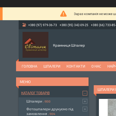
Зараз компанія не може ш
+380 (97) 979-36-73
+380 (95) 342-09-25
+380 (66) 733-85
Крамниця Шпалер
ГОЛОВНА
ШПАЛЕРИ
КОНТАКТИ
О НАС
НАЙЧ
ШПАЛЕРИ Г
КАТАЛОГ ТОВАРІВ
Шпалери
800
Фотошпалери друкуємо під
замовлення
804