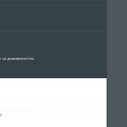
ів
за домовленістю
й