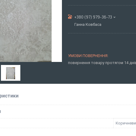
+380 (97) 979-36-73
Ганна Ковбаса
повернення товару протягом 14 дн
ристики
І
Коричневи