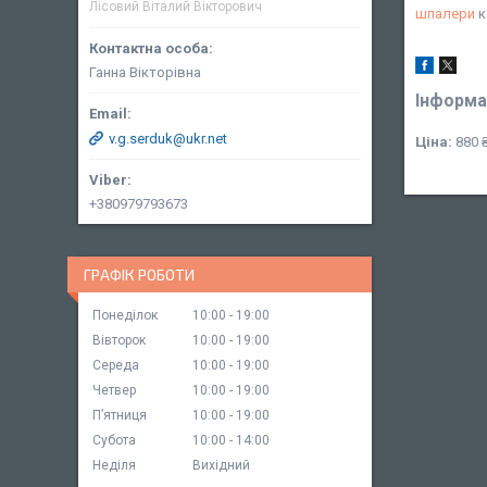
Лісовий Віталий Вікторович
шпалери
к
Ганна Вікторівна
Інформа
v.g.serduk@ukr.net
Ціна:
880 
+380979793673
ГРАФІК РОБОТИ
Понеділок
10:00
19:00
Вівторок
10:00
19:00
Середа
10:00
19:00
Четвер
10:00
19:00
Пʼятниця
10:00
19:00
Субота
10:00
14:00
Неділя
Вихідний