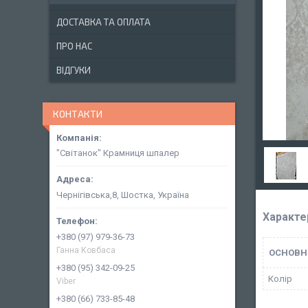
ДОСТАВКА ТА ОПЛАТА
ПРО НАС
ВІДГУКИ
КОНТАКТИ
"Світанок" Крамниця шпалер
Чернігівська,8, Шостка, Україна
Характе
+380 (97) 979-36-73
Ганна Ковбаса
ОСНОВН
+380 (95) 342-09-25
Колір
Viber
+380 (66) 733-85-48