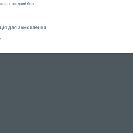
олір холодний бєж
ція для замовлення
₴