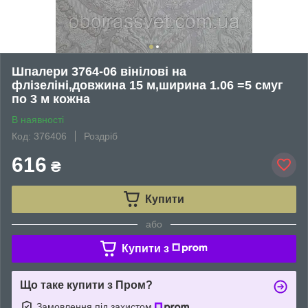
Шпалери 3764-06 вінілові на
флізеліні,довжина 15 м,ширина 1.06 =5 смуг
по 3 м кожна
В наявності
Код: 376406
Роздріб
616
₴
Купити
або
Купити з
Що таке купити з Пром?
Замовлення під захистом