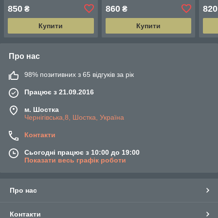
м ширина 1.06 м = 5 смуг
ширина 1.06 м = 5 смуг по
шири
850
860
820
₴
₴
по 3 м кожна
3 м кожна
3 м 
Купити
Купити
Про нас
98% позитивних з 65 відгуків за рік
Працює з 21.09.2016
м. Шостка
Чернігівська,8, Шостка, Україна
Контакти
Сьогодні працює з 10:00 до 19:00
Показати весь графік роботи
Про нас
Контакти