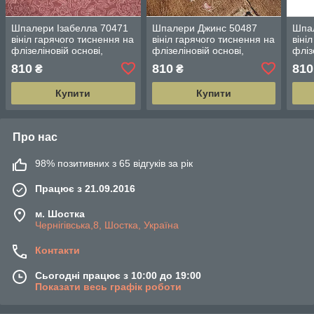
Шпалери Ізабелла 70471
Шпалери Джинс 50487
Шпал
вініл гарячого тиснення на
вініл гарячого тиснення на
віні
флізеліновій основі,
флізеліновій основі,
фліз
довжина 10 м ширина
довжина 10 м ширина
довж
810
810
810
₴
₴
1.06 м
1.06 м
1.06
Купити
Купити
Про нас
98% позитивних з 65 відгуків за рік
Працює з 21.09.2016
м. Шостка
Чернігівська,8, Шостка, Україна
Контакти
Сьогодні працює з 10:00 до 19:00
Показати весь графік роботи