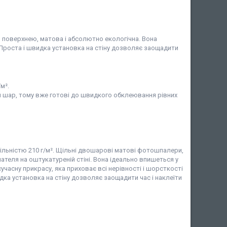
ю поверхнею, матова і абсолютно екологічна. Вона
 Проста і швидка установка на стіну дозволяє заощадити
м².
 шар, тому вже готові до швидкого обклеювання рівних
ільністю 210 г/м². Щільні двошарові матові фотошпалери,
ателя на оштукатуреній стіні. Вона ідеально впишеться у
учасну прикрасу, яка приховає всі нерівності і шорсткості
дка установка на стіну дозволяє заощадити час і наклеїти