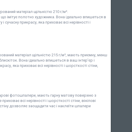
рований матеріал щільністю 210 г/м².
що імітує полотно художника. Вона ідеально впишеться в
і сучасну прикрасу, яка приховає всі нерівності і
рований матеріал щільністю 215 г/м², мають приємну, менш
лискіток. Вона ідеально впишеться в ваш інтер'єр і
асу, яка приховає всі нерівності і шорсткості стіни,
ошарові фотошпалери, мають гарну матову поверхню з
 приховає всі нерівності і шорсткості стіни, вінілові
стіну дозволяє заощадити час і наклеїти шпалери