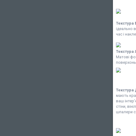
Текстура
ідеально 
час і накл
Текстура
Матові фо
поверхонь
Текстура
мають крас
ваш інтер'
стіни, він
шпалери с