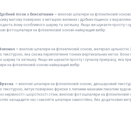
Дрібний пісок з блискітками
–
вінілові шпалери на флізеліновій основ
иву матову поверхню з імітацією великих і дрібних піщинок з вкраплен
 додасть йому особливого шарму та затишку. Якщо ви шукаєте просту і су
ілові фотошпалери на флізеліновій основі-найкращий вибір.
 Волокно
–
вінілові шпалери на флізеліновій основі, матеріал щільністю
 текстурою, яка схожа переплетення тонких вертикальних ниток. Вона і
 шарму та затишку. Якщо ви шукаєте просту і сучасну прикрасу, яка прихо
ри на флізеліновій основі-найкращий вибір.
 Фреска –
вінілові шпалери на флізеліновій основі, двошаровий тексту
 текстурою, імітує поверхню фрески з легкими мазками пензлем художни
сі нерівності і шорсткості стіни, вінілові фотошпалери на флізеліновій
оляє заощадити час і наклеїти шпалери самостійно, без додаткових вит