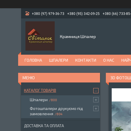
+380 (97) 979-36-73
+380 (95) 342-09-25
+380 (66) 733-85
Крамниця Шпалер
ГОЛОВНА
ШПАЛЕРИ
КОНТАКТИ
О НАС
НАЙЧ
3D ФОТОШ
КАТАЛОГ ТОВАРІВ
Шпалери
800
Фотошпалери друкуємо під
замовлення
804
ДОСТАВКА ТА ОПЛАТА