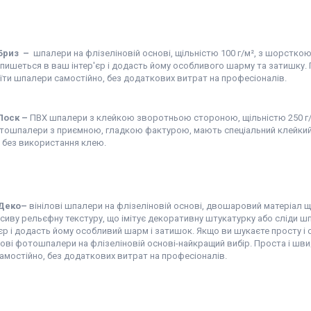
 Бриз
–
шпалери на флізеліновій основі, щільністю 100 г/м², з шорстко
впишеться в ваш інтер'єр і додасть йому особливого шарму та затишку.
еїти шпалери самостійно, без додаткових витрат на професіоналів.
 Лоск
–
ПВХ шпалери з клейкою зворотньою стороною, щільністю 250 г/
тошпалери з приємною, гладкою фактурою, мають спеціальний клейкий
 без використання клею.
 Деко
–
вінілові шпалери на флізеліновій основі, двошаровий матеріал щ
иву рельєфну текстуру, що імітує декоративну штукатурку або сліди шп
єр і додасть йому особливий шарм і затишок. Якщо ви шукаєте просту і с
ілові фотошпалери на флізеліновій основі-найкращий вибір. Проста і шви
амостійно, без додаткових витрат на професіоналів.