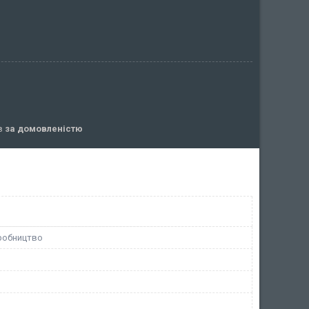
ів
за домовленістю
робництво