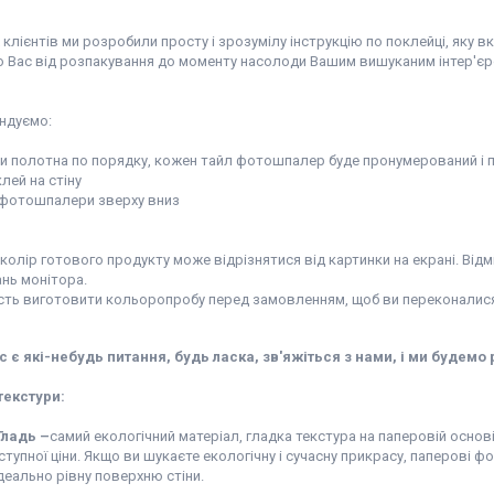
:
клієнтів ми розробили просту і зрозумілу інструкцію по поклейці, яку в
 Вас від розпакування до моменту насолоди Вашим вишуканим інтер'єр
ндуємо:
ти полотна по порядку, кожен тайл фотошпалер буде пронумерований і п
клей на стіну
и фотошпалери зверху вниз
колір готового продукту може відрізнятися від картинки на екрані. Відм
нь монітора.
сть виготовити кольоропробу перед замовленням, щоб ви переконалися 
с є які-небудь питання, будь ласка, зв'яжіться з нами, і ми будемо 
текстури:
Гладь –
самий екологічний матеріал, гладка текстура на паперовій основ
оступної ціни. Якщо ви шукаєте екологічну і сучасну прикрасу, паперові 
ідеально рівну поверхню стіни.