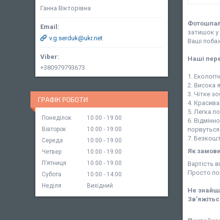
Ганна Вікторівна
Фотошпа
затишок у 
v.g.serduk@ukr.net
Ваші поба
Наші пер
+380979793673
1. Екологі
2. Висока 
3. Чітке 
ГРАФІК РОБОТИ
4. Красив
5. Легка п
Понеділок
10:00
19:00
6. Відмінн
Вівторок
10:00
19:00
порвуться 
7. Безкошт
Середа
10:00
19:00
Як замов
Четвер
10:00
19:00
Пʼятниця
10:00
19:00
Вартість 
Просто по
Субота
10:00
14:00
Неділя
Вихідний
Не знайшл
Зв'яжітьс