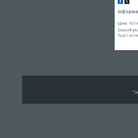
Інформа
Ціна:
420 
Спосіб уп
будут уко