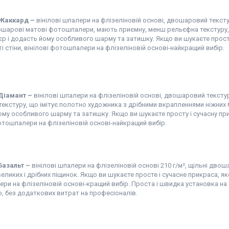
 Жаккард
–
вінілові шпалери на флізеліновій основі, двошаровий тексту
ошарові матові фотошпалери, мають приємну, менш рельєфна текстуру, 
єр і додасть йому особливого шарму та затишку. Якщо ви шукаєте просту 
 стіни, вінілові фотошпалери на флізеліновій основі-найкращий вибір.
 Діамант
–
вінілові шпалери на флізеліновій основі, двошаровий тексту
екстуру, що імітує полотно художника з дрібними вкрапленнями ніжних б
му особливого шарму та затишку. Якщо ви шукаєте просту і сучасну прикр
отошпалери на флізеліновій основі-найкращий вибір.
Базальт
–
вінілові шпалери на флізеліновій основі 210 г/м², щільні дв
великих і дрібних піщинок. Якщо ви шукаєте просте і сучасне прикраса, яке
и на флізеліновій основі-кращий вибір. Проста і швидка установка на 
, без додаткових витрат на професіоналів.