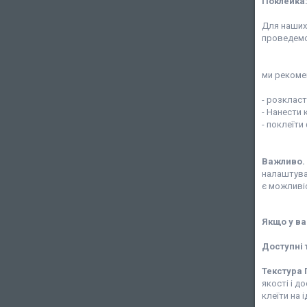
Поклейка
Для наших 
проведемо
ми рекоме
- розклас
- Нанести 
- поклеїт
Важливо.
налаштува
є можливі
Якщо у
ва
Доступні 
Текстура 
якості і д
клеїти на 