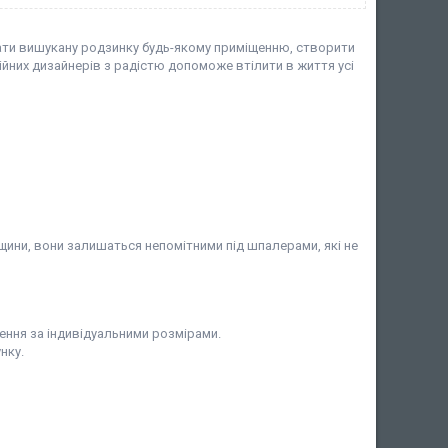
дати вишукану родзинку будь-якому приміщенню, створити
йних дизайнерів з радістю допоможе втілити в життя усі
тріщини, вони залишаться непомітними під шпалерами, які не
ення за індивідуальними розмірами.
нку.