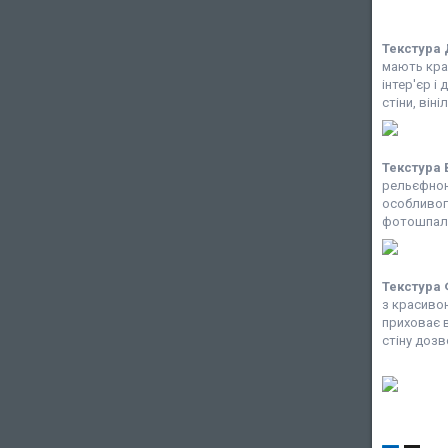
Текстура 
мають крас
інтер'єр і
стіни, він
Текстура
рельєфною
особливого
фотошпале
Текстура
з красивою
приховає в
стіну дозв