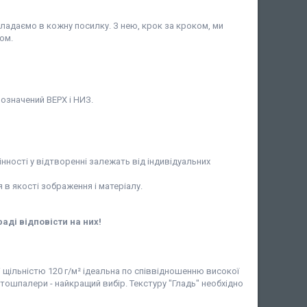
кладаємо в кожну посилку. З нею, крок за кроком, ми
ом.
означений ВЕРХ і НИЗ.
інності у відтворенні залежать від індивідуальних
в якості зображення і матеріалу.
раді відповісти на них!
і щільністю 120 г/м² ідеальна по співвідношенню високої
фотошпалери - найкращий вибір. Текстуру "Гладь" необхідно