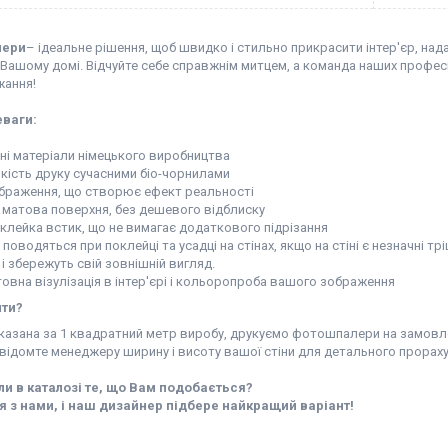
лери
– ідеальне рішення, щоб швидко і стильно прикрасити інтер'єр, на
Вашому домі. Відчуйте себе справжнім митцем, а команда наших професі
жання!
еваги:
чні матеріали німецького виробництва
якість друку сучасними біо-чорнилами
зображення, що створює ефект реальності
а матова поверхня, без дешевого відблиску
оклейка встик, що не вимагає додаткового підрізання
о поводяться при поклейці та усадці на стінах, якщо на стіні є незначні 
і збережуть свій зовнішній вигляд.
овна візулізація в інтер'єрі і кольоропроба вашого зображення
ити?
вказана за 1 квадратний метр виробу, друкуємо фотошпалери на замовл
відомте менеджеру ширину і висоту вашої стіни для детального прораху
и в каталозі те, що Вам подобається?
я з нами, і наш дизайнер підбере найкращий варіант!