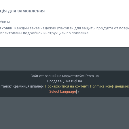
ція для замовлення
₴/кв.м
аковки:
Каждый заказ надежно упакован для защиты продукта от повр
мплектованы подробной инструкцией по поклейке.
Сайт створений на маркетплейсі
Prom.ua
Продавець на Bigl.ua
"Світанок" Крамниця шпалер |
Поскаржитися на контент
|
Політика конфіденційно
Select Language
▼