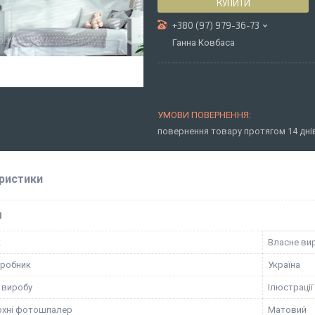
КУПИТИ
+380 (97) 979-36-73
Ганна Ковбаса
повернення товару протягом 14 дн
ристики
І
к
Власне ви
иробник
Україна
 виробу
Ілюстрації
рхні фотошпалер
Матовий