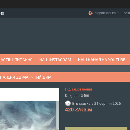
Чернігівська,8, Шост
-48
АСТІШІ ПИТАННЯ
НАШ INSTAGRAM
НАШ КАНАЛ НА YOUTUBE
ПАЛЕРИ 3Д МАГІЧНИЙ ДИМ
Під замовлення
Код:
dec_3400
Відправка з 21 серпня 2026
420 ₴/кв.м