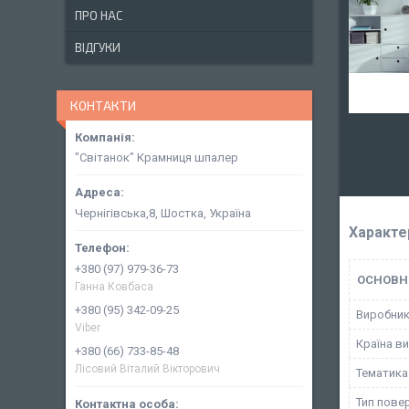
ПРО НАС
ВІДГУКИ
КОНТАКТИ
"Світанок" Крамниця шпалер
Чернігівська,8, Шостка, Україна
Характе
+380 (97) 979-36-73
ОСНОВН
Ганна Ковбаса
+380 (95) 342-09-25
Виробни
Viber
Країна в
+380 (66) 733-85-48
Лісовий Віталий Вікторович
Тематика
Тип пове