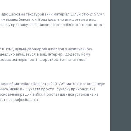
і, двошаровий текстурований матеріал щільністю 215 г/м²,
ням ніжних блискіток. Вона ідеально впишеться в ваш
часну прикрасу, яка приховає всі нерівності і шорсткості
 210 г/м², щільні двошарові шпалери з незвичайною
деально впишеться в ваш інтер'єр і додасть йому
ває всі нерівності і шорсткості стіни, вінілові
рований матеріал щільністю 210 г/м², матові фотошпалери
ка. Якщо ви шукаєте просту і сучасну прикрасу, яка
 основі-найкращий вибір. Проста і швидка установка на
рат на професіоналів.