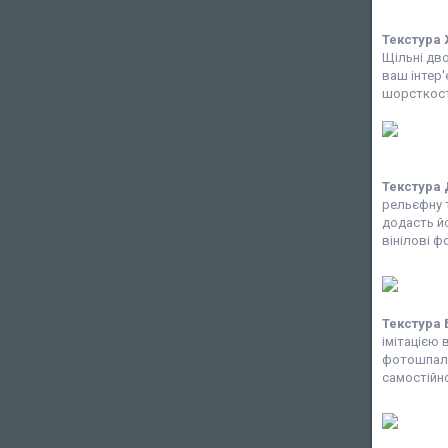
Текстура
Щільні дв
ваш інтер'
шорсткості
Текстура
рельєфну т
додасть йо
вінілові ф
Текстура 
імітацією 
фотошпалер
самостійно