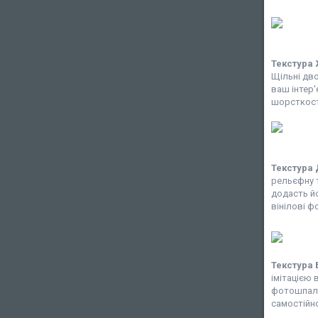
Текстура
Щільні дв
ваш інтер'
шорсткості
Текстура
рельєфну т
додасть йо
вінілові ф
Текстура 
імітацією 
фотошпалер
самостійно