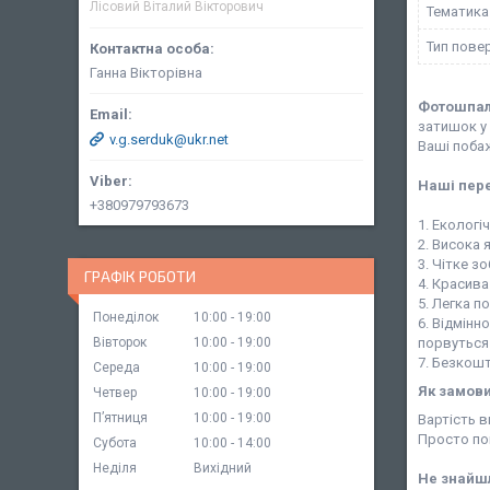
Лісовий Віталий Вікторович
Тематика
Тип пове
Ганна Вікторівна
Фотошпа
затишок у 
v.g.serduk@ukr.net
Ваші поба
Наші пер
+380979793673
1. Екологі
2. Висока 
3. Чітке 
ГРАФІК РОБОТИ
4. Красив
5. Легка п
Понеділок
10:00
19:00
6. Відмінн
Вівторок
10:00
19:00
порвуться 
7. Безкошт
Середа
10:00
19:00
Як замов
Четвер
10:00
19:00
Пʼятниця
10:00
19:00
Вартість 
Просто по
Субота
10:00
14:00
Неділя
Вихідний
Не знайшл