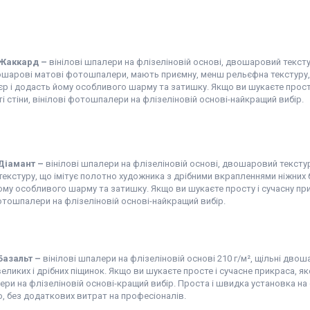
 Жаккард
–
вінілові шпалери на флізеліновій основі, двошаровий тексту
ошарові матові фотошпалери, мають приємну, менш рельєфна текстуру, 
єр і додасть йому особливого шарму та затишку. Якщо ви шукаєте просту 
 стіни, вінілові фотошпалери на флізеліновій основі-найкращий вибір.
 Діамант
–
вінілові шпалери на флізеліновій основі, двошаровий тексту
екстуру, що імітує полотно художника з дрібними вкрапленнями ніжних б
му особливого шарму та затишку. Якщо ви шукаєте просту і сучасну прикр
отошпалери на флізеліновій основі-найкращий вибір.
Базальт
–
вінілові шпалери на флізеліновій основі 210 г/м², щільні дв
великих і дрібних піщинок. Якщо ви шукаєте просте і сучасне прикраса, яке
и на флізеліновій основі-кращий вибір. Проста і швидка установка на 
, без додаткових витрат на професіоналів.