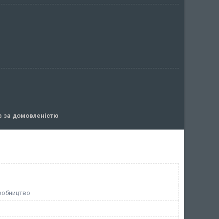
ів
за домовленістю
робництво