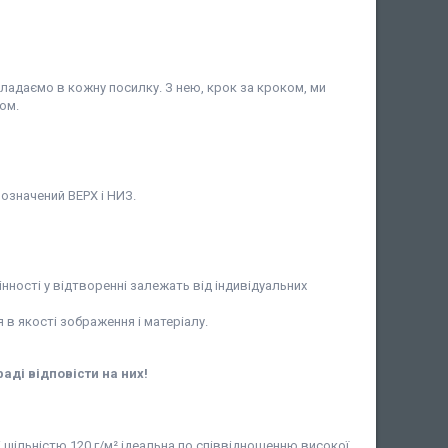
кладаємо в кожну посилку. З нею, крок за кроком, ми
ом.
означений ВЕРХ і НИЗ.
інності у відтворенні залежать від індивідуальних
в якості зображення і матеріалу.
раді відповісти на них!
і щільністю 120 г/м² ідеальна по співвідношенню високої