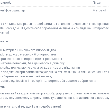
 виробу
Птахи
рхні фотошпалер
Матовий
лери
– ідеальне рішення, щоб швидко і стильно прикрасити інтер'єр, на
Вашому домі. Відчуйте себе справжнім митцем, а команда наших професі
жання!
еваги:
чні матеріали німецького виробництва
якість друку сучасними біо-чорнилами
зображення, що створює ефект реальності
а матова поверхня, без дешевого відблиску
оклейка встик, що не вимагає додаткового підрізання
о поводяться при поклейці та усадці на стінах, якщо на стіні є незначні 
і збережуть свій зовнішній вигляд.
овна візулізація в інтер'єрі і кольоропроба вашого зображення
ити?
вказана за 1 квадратний метр виробу, друкуємо фотошпалери на замовл
відомте менеджеру ширину і висоту вашої стіни для детального прораху
и в каталозі те, що Вам подобається?