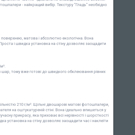
фотошпалери - найкращий вибір. Текстуру "Гладь" необхідно
ю поверхнею, матова і абсолютно екологічна. Вона
 Проста і швидка установка на стіну дозволяє заощадити
м².
 шар, тому вже готові до швидкого обклеювання рівних
ільністю 210 г/м². Щільні двошарові матові фотошпалери,
ателя на оштукатуреній стіні. Вона ідеально впишеться у
учасну прикрасу, яка приховає всі нерівності і шорсткості
дка установка на стіну дозволяє заощадити час і наклеїти