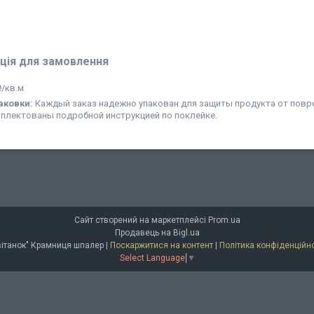
ція для замовлення
₴/кв.м
аковки:
Каждый заказ надежно упакован для защиты продукта от повр
мплектованы подробной инструкцией по поклейке.
Сайт створений на маркетплейсі
Prom.ua
Продавець на Bigl.ua
"Світанок" Крамниця шпалер |
Поскаржитися на контент
|
Політика конфіденційно
Select Language
▼