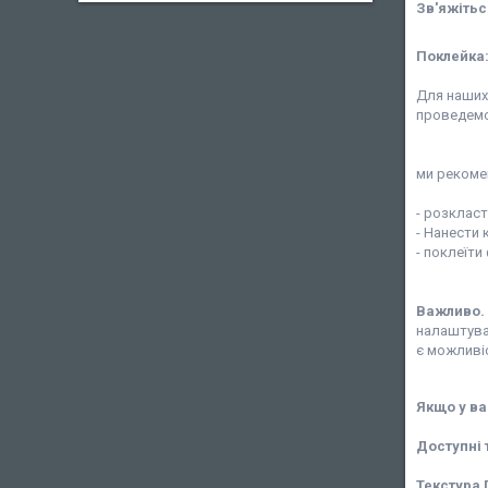
Зв'яжітьс
Поклейка
Для наших 
проведемо
ми рекоме
- розклас
- Нанести 
- поклеїт
Важливо.
налаштува
є можливі
Якщо у
ва
Доступні 
Текстура 