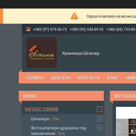
Зараз компанія не може ш
+380 (97) 979-36-73
+380 (95) 342-09-25
+380 (66) 733-85
Крамниця Шпалер
ГОЛОВНА
ШПАЛЕРИ
КОНТАКТИ
О НАС
НАЙЧ
ФОТОШПАЛЕ
КАТАЛОГ ТОВАРІВ
Шпалери
794
Фотошпалери друкуємо під
замовлення
804