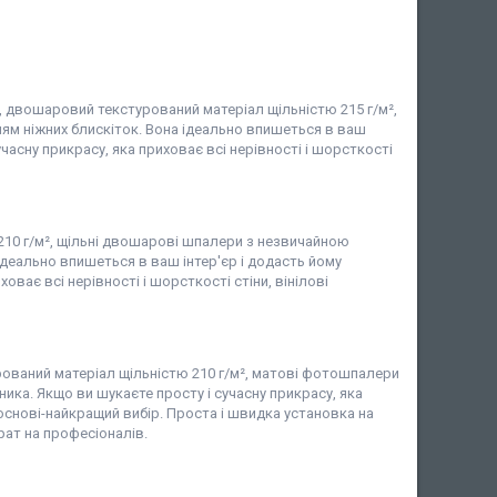
і, двошаровий текстурований матеріал щільністю 215 г/м²,
ням ніжних блискіток. Вона ідеально впишеться в ваш
часну прикрасу, яка приховає всі нерівності і шорсткості
 210 г/м², щільні двошарові шпалери з незвичайною
деально впишеться в ваш інтер'єр і додасть йому
ває всі нерівності і шорсткості стіни, вінілові
рований матеріал щільністю 210 г/м², матові фотошпалери
ка. Якщо ви шукаєте просту і сучасну прикрасу, яка
 основі-найкращий вибір. Проста і швидка установка на
рат на професіоналів.