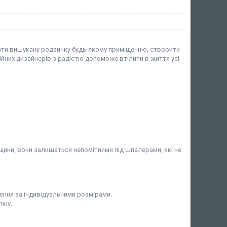
дати вишукану родзинку будь-якому приміщенню, створити
йних дизайнерів з радістю допоможе втілити в життя усі
тріщини, вони залишаться непомітними під шпалерами, які не
ення за індивідуальними розмірами.
нку.