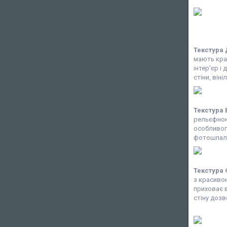
Текстура 
мають крас
інтер'єр і
стіни, він
Текстура
рельєфною
особливого
фотошпале
Текстура
з красивою
приховає в
стіну дозв