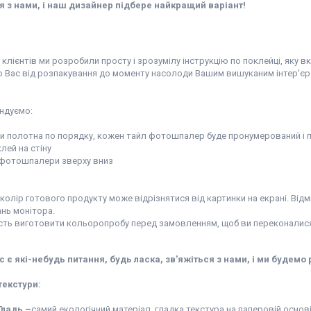
я з нами, і наш дизайнер підбере найкращий варіант!
:
клієнтів ми розробили просту і зрозумілу інструкцію по поклейці, яку в
 Вас від розпакування до моменту насолоди Вашим вишуканим інтер'єр
ндуємо:
ти полотна по порядку, кожен тайл фотошпалер буде пронумерований і п
клей на стіну
и фотошпалери зверху вниз
колір готового продукту може відрізнятися від картинки на екрані. Відм
нь монітора.
сть виготовити кольоропробу перед замовленням, щоб ви переконалися 
с є які-небудь питання, будь ласка, зв'яжіться з нами, і ми будемо 
текстури:
Гладь –
самий екологічний матеріал, гладка текстура на паперовій основ