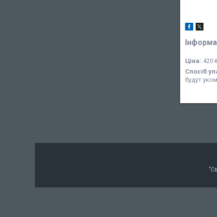
Інформа
Ціна:
420 
Спосіб уп
будут уко