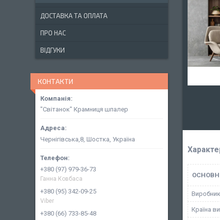
ДОСТАВКА ТА ОПЛАТА
ПРО НАС
ВІДГУКИ
КОНТАКТИ
"Світанок" Крамниця шпалер
Чернігівська,8, Шостка, Україна
Характе
+380 (97) 979-36-73
ОСНОВН
Ганна Ковбаса
+380 (95) 342-09-25
Виробни
Viber
Країна в
+380 (66) 733-85-48