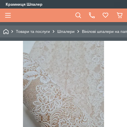
Крамниця Шпалер
Товари та послуги
Шпалери
Вінілові шпалери на пап