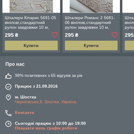
Шпалери Кіпарис 5691-05
Шпалери Романс 2 5681-
Шпал
вінілові,стандартний
06 вінілові,стандартний
віні
рулон завдовжки 10 м,
рулон завдовжки 10 м,
руло
ширина 0.53 м
ширина 0.53 м
шири
295
295
295
₴
₴
Купити
Купити
Про нас
98% позитивних з 65 відгуків за рік
Працює з 21.09.2016
м. Шостка
Чернігівська,8, Шостка, Україна
Контакти
Сьогодні працює з 10:00 до 19:00
Показати весь графік роботи