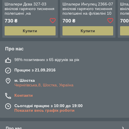
Шпалери Дєва 327-03
Шпалери Ингулец 2366-07
Шпал
вінілові гарячого тиснення
вінілові гарячого тиснення
віні
полегшені ,на
полегшені на флізеліні 10
поле
флізеліні,д.10м,ширина
м,ширина 1.06 м
м,ши
730
700
700
₴
₴
1.06 м
Купити
Купити
Про нас
98% позитивних з 65 відгуків за рік
Працює з 21.09.2016
м. Шостка
Чернігівська,8, Шостка, Україна
Контакти
Сьогодні працює з 10:00 до 19:00
Показати весь графік роботи
Про нас