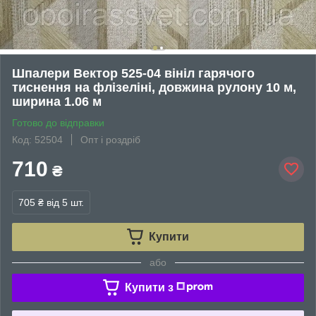
Шпалери Вектор 525-04 вініл гарячого
тиснення на флізеліні, довжина рулону 10 м,
ширина 1.06 м
Готово до відправки
Код: 52504
Опт і роздріб
710
₴
705 ₴
від 5 шт.
Купити
або
Купити з