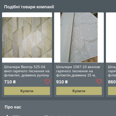
Подібні товари компанії
Шпалери Вектор 525-04
Шпалери 1587-10 вінілові
Шпал
вініл гарячого тиснення на
гарячого тиснення на
гаря
флізеліні, довжина рулону
флізелін,довжина 15 м,
фліз
10 м, ширина 1.06 м
ширина 1.06 м=5 смуг по
шири
710
910
860
₴
₴
3 м кожна
3 м 
Купити
Купити
Про нас