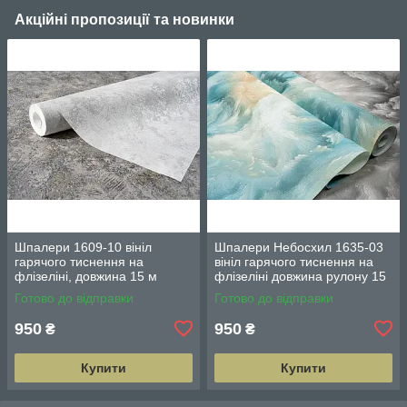
Акційні пропозиції та новинки
Шпалери 1609-10 вініл
Шпалери Небосхил 1635-03
гарячого тиснення на
вініл гарячого тиснення на
флізеліні, довжина 15 м
флізеліні довжина рулону 15
ширина 1.06 м = 5 смуг по 3
м ширина 1.06 м = 5 смуг по
Готово до відправки
Готово до відправки
м
3 м кожна
950
950
₴
₴
Купити
Купити