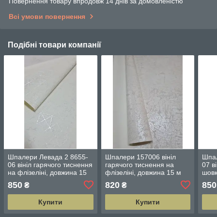
Повернення товару впродовж 14 днів за домовленістю
Всі умови повернення
Подібні товари компанії
Шпалери Левада 2 8655-
Шпалери 157006 вініл
Шпал
06 вініл гарячого тиснення
гарячого тиснення на
07 в
на флізеліні, довжина 15
флізеліні, довжина 15 м
шовк
м ширина 1.06 м = 5 смуг
ширина 1.06 м = 5 смуг по
1.06
850
820
850
₴
₴
по 3 м кожна
3 м кожна
кож
Купити
Купити