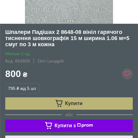
Шпалери Падішах 2 8648-08 вініл гарячого
тиснення шовкографія 15 м ширина 1.06 м=5
смуг по 3 м кожна
Менше 2 од.
Код: 864808
Опт і роздріб
800
₴
795 ₴
від 5 шт.
Купити
або
Купити з