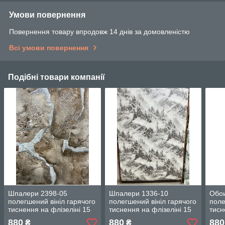
Умови повернення
Повернення товару впродовж 14 днів за домовленістю
Всі умови повернення
Подібні товари компанії
Шпалери 2398-05
Шпалери 1336-10
Обои
полегшений вініл гарячого
полегшений вініл гарячого
поле
тиснення на флізеліні 15
тиснення на флізеліні 15
тисн
м ширина 1.06 м = 5 смуг
м ширина 1.06 м = 5 смуг
м ши
880
880
880
₴
₴