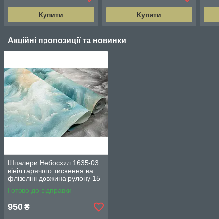
по 3 метри
по 3 метри
по 3
Купити
Купити
Акційні пропозиції та новинки
Шпалери Небосхил 1635-03
вініл гарячого тиснення на
флізеліні довжина рулону 15
м ширина 1.06 м = 5 смуг по
Готово до відправки
3 м кожна
950
₴