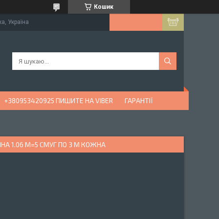
Кошик
ка, Україна
+380953420925 ПИШИТЕ НА VIBER
ГАРАНТІЇ
НА 1.06 М=5 СМУГ ПО 3 М КОЖНА