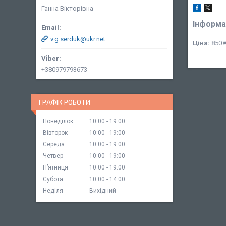
Ганна Вікторівна
Інформа
v.g.serduk@ukr.net
Ціна:
850 
+380979793673
ГРАФІК РОБОТИ
Понеділок
10:00
19:00
Вівторок
10:00
19:00
Середа
10:00
19:00
Четвер
10:00
19:00
Пʼятниця
10:00
19:00
Субота
10:00
14:00
Неділя
Вихідний