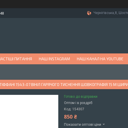
Чернігівська,8, Шост
-48
АСТІШІ ПИТАННЯ
НАШ INSTAGRAM
НАШ КАНАЛ НА YOUTUBE
ІФФАНІ 1543-07 ВІНІЛ ГАРЯЧОГО ТИСНЕННЯ ШОВКОГРАФІЯ 15 М ШИРИ
Готово до відправки
Оптом і в роздріб
Код:
154307
850 ₴
Показати оптові ціни