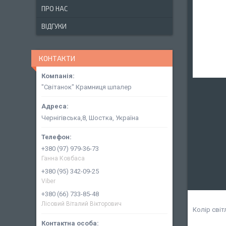
ПРО НАС
ВІДГУКИ
КОНТАКТИ
"Світанок" Крамниця шпалер
Чернігівська,8, Шостка, Україна
+380 (97) 979-36-73
Ганна Ковбаса
+380 (95) 342-09-25
Viber
+380 (66) 733-85-48
Лісовий Віталий Вікторович
Колір світ