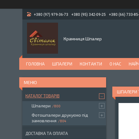
+380 (97) 979-36-73
+380 (95) 342-09-25
+380 (66) 733-85
Крамниця Шпалер
ГОЛОВНА
ШПАЛЕРИ
КОНТАКТИ
О НАС
НАЙЧ
ШПАЛЕРИ Т
КАТАЛОГ ТОВАРІВ
Шпалери
800
Фотошпалери друкуємо під
замовлення
804
ДОСТАВКА ТА ОПЛАТА