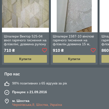
Шпалери Вектор 525-04
Шпалери 1587-10 вінілові
Шпал
вініл гарячого тиснення на
гарячого тиснення на
гаря
флізеліні, довжина рулону
флізелін,довжина 15 м,
фліз
10 м, ширина 1.06 м
ширина 1.06 м=5 смуг по
шири
710
910
860
₴
₴
3 м кожна
3 м 
Купити
Купити
Про нас
98% позитивних з 65 відгуків за рік
Працює з 21.09.2016
м. Шостка
Чернігівська,8, Шостка, Україна