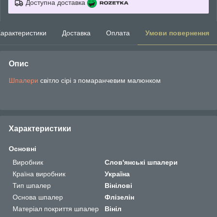
Доступна доставка
арактеристики
Доставка
Оплата
Умови повернення
Опис
Шпалери
світло сірі з помаранчевим малюнком
Характеристики
Основні
Виробник
Слов'янські шпалери
Країна виробник
Україна
Тип шпалер
Вінілові
Основа шпалер
Флізелін
Матеріал покриття шпалер
Вініл